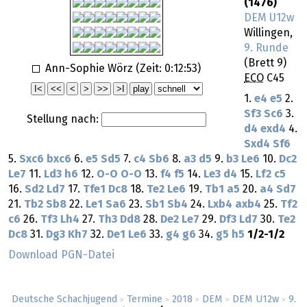
(1476)
DEM U12w
Willingen,
9. Runde
(Brett 9)
Ann-Sophie Wörz (Zeit:
0:12:53
)
ECO
C45
1.
e4
e5
2.
Sf3
Sc6
3.
Stellung nach:
d4
exd4
4.
Sxd4
Sf6
5.
Sxc6
bxc6
6.
e5
Sd5
7.
c4
Sb6
8.
a3
d5
9.
b3
Le6
10.
Dc2
Le7
11.
Ld3
h6
12.
O-O
O-O
13.
f4
f5
14.
Le3
d4
15.
Lf2
c5
16.
Sd2
Ld7
17.
Tfe1
Dc8
18.
Te2
Le6
19.
Tb1
a5
20.
a4
Sd7
21.
Tb2
Sb8
22.
Le1
Sa6
23.
Sb1
Sb4
24.
Lxb4
axb4
25.
Tf2
c6
26.
Tf3
Lh4
27.
Th3
Dd8
28.
De2
Le7
29.
Df3
Ld7
30.
Te2
Dc8
31.
Dg3
Kh7
32.
De1
Le6
33.
g4
g6
34.
g5
h5
1/2-1/2
Download PGN-Datei
Deutsche Schachjugend
Termine
2018
DEM
DEM U12w
9.
>
>
>
>
>