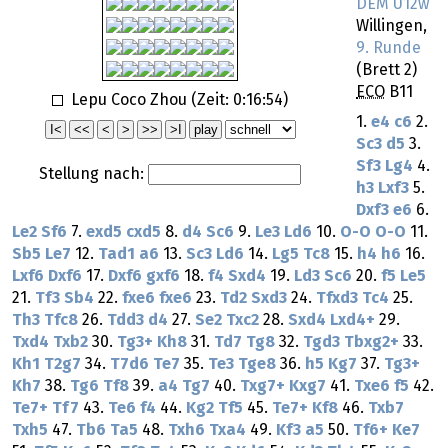
DEM U12w
Willingen,
9. Runde
(Brett 2)
ECO
B11
Lepu Coco Zhou (Zeit:
0:16:54
)
1.
e4
c6
2.
Sc3
d5
3.
Sf3
Lg4
4.
Stellung nach:
h3
Lxf3
5.
Dxf3
e6
6.
Le2
Sf6
7.
exd5
cxd5
8.
d4
Sc6
9.
Le3
Ld6
10.
O-O
O-O
11.
Sb5
Le7
12.
Tad1
a6
13.
Sc3
Ld6
14.
Lg5
Tc8
15.
h4
h6
16.
Lxf6
Dxf6
17.
Dxf6
gxf6
18.
f4
Sxd4
19.
Ld3
Sc6
20.
f5
Le5
21.
Tf3
Sb4
22.
fxe6
fxe6
23.
Td2
Sxd3
24.
Tfxd3
Tc4
25.
Th3
Tfc8
26.
Tdd3
d4
27.
Se2
Txc2
28.
Sxd4
Lxd4+
29.
Txd4
Txb2
30.
Tg3+
Kh8
31.
Td7
Tg8
32.
Tgd3
Tbxg2+
33.
Kh1
T2g7
34.
T7d6
Te7
35.
Te3
Tge8
36.
h5
Kg7
37.
Tg3+
Kh7
38.
Tg6
Tf8
39.
a4
Tg7
40.
Txg7+
Kxg7
41.
Txe6
f5
42.
Te7+
Tf7
43.
Te6
f4
44.
Kg2
Tf5
45.
Te7+
Kf8
46.
Txb7
Txh5
47.
Tb6
Ta5
48.
Txh6
Txa4
49.
Kf3
a5
50.
Tf6+
Ke7