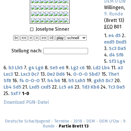
DEM U12w
Willingen,
9. Runde
(Brett 13)
ECO
B01
Joselyne Sinner
1.
e4
d5
2.
exd5
Dxd5
3.
Sc3
Da5
Stellung nach:
4.
d4
Sf6
5.
Sf3
Lg4
6.
h3
Lh5
7.
g4
Lg6
8.
Se5
e6
9.
Lg2
c6
10.
Ld2
Lb4
11.
a3
Lxc3
12.
Lxc3
Dc7
13.
De2
Dd6
14.
O-O-O
Sbd7
15.
The1
Sf8
16.
f4
O-O-O
17.
h4
h6
18.
h5
Lxh5
19.
gxh5
Dc7
20.
Lb4
Sd5
21.
Lxd5
cxd5
22.
Lc5
a6
23.
Td3
Kb8
24.
Tc3
Da5
25.
Sxf7
1-0
Download PGN-Datei
Deutsche Schachjugend
Termine
2018
DEM
DEM U12w
9.
>
>
>
>
>
Runde
Partie Brett 13
>