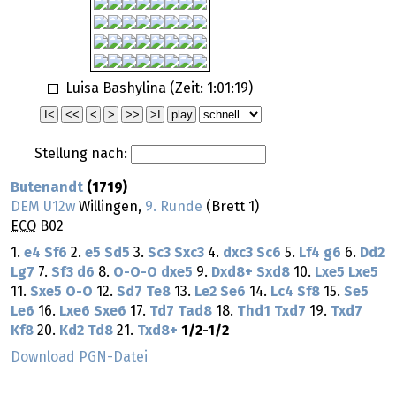
Luisa Bashylina (Zeit:
1:01:19
)
Stellung nach:
Butenandt
(1719)
DEM U12w
Willingen,
9. Runde
(Brett 1)
ECO
B02
1.
e4
Sf6
2.
e5
Sd5
3.
Sc3
Sxc3
4.
dxc3
Sc6
5.
Lf4
g6
6.
Dd2
Lg7
7.
Sf3
d6
8.
O-O-O
dxe5
9.
Dxd8+
Sxd8
10.
Lxe5
Lxe5
11.
Sxe5
O-O
12.
Sd7
Te8
13.
Le2
Se6
14.
Lc4
Sf8
15.
Se5
Le6
16.
Lxe6
Sxe6
17.
Td7
Tad8
18.
Thd1
Txd7
19.
Txd7
Kf8
20.
Kd2
Td8
21.
Txd8+
1/2-1/2
Download PGN-Datei