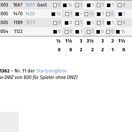
2003
1667
1691
Gast
0
½
1
1
1
1
0
2005
1470
1420
½
1
-
½
1
0
1
2005
1189
1271
0
0
1
1
1
1
0
2004
1122
0
0
1
1
0
0
½
½
1½
3
3½
3
2
1½
0
0
2
2
2
1
0
1362
– Nr. 11 der
Startrangliste
do-DWZ von 800 für Spieler ohne DWZ)