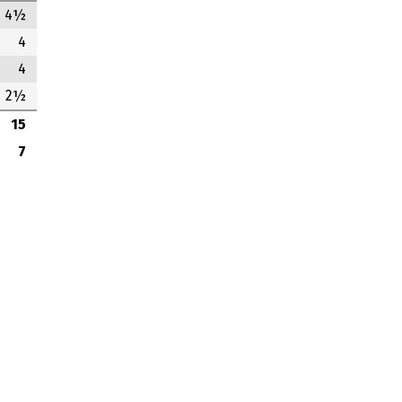
4½
4
4
2½
15
7