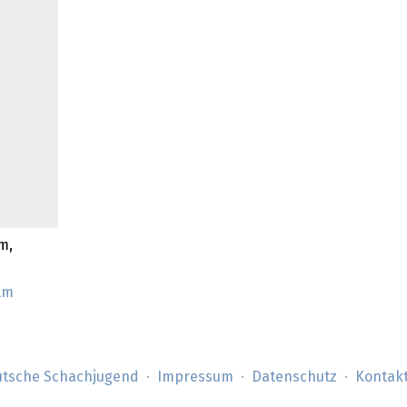
m,
lm
tsche Schachjugend
Impressum
Datenschutz
Kontak