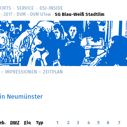
SORTS
SERVICE
DSJ-­INSIDE
2017
DVM
DVM U14w
SG Blau-Weiß Stadtilm
>
>
>
>
IMPRESSIONEN
ZEITPLAN
in Neumünster
eb.
DWZ
Elo
Typ
1
2
3
4
5
6
7