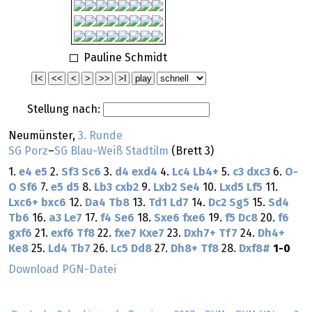
Pauline Schmidt
Stellung nach:
Neumünster,
3. Runde
SG Porz
–
SG Blau-Weiß Stadtilm
(Brett 3)
1.
e4
e5
2.
Sf3
Sc6
3.
d4
exd4
4.
Lc4
Lb4+
5.
c3
dxc3
6.
O-
O
Sf6
7.
e5
d5
8.
Lb3
cxb2
9.
Lxb2
Se4
10.
Lxd5
Lf5
11.
Lxc6+
bxc6
12.
Da4
Tb8
13.
Td1
Ld7
14.
Dc2
Sg5
15.
Sd4
Tb6
16.
a3
Le7
17.
f4
Se6
18.
Sxe6
fxe6
19.
f5
Dc8
20.
f6
gxf6
21.
exf6
Tf8
22.
fxe7
Kxe7
23.
Dxh7+
Tf7
24.
Dh4+
Ke8
25.
Ld4
Tb7
26.
Lc5
Dd8
27.
Dh8+
Tf8
28.
Dxf8#
1-0
Download PGN-Datei