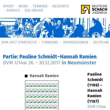
SPORT
NEWS
TERMINE
RESSORTS
SERVICE
DSJ-­INSIDE
DVM 2017 STARTSEITE
TURNIERE
IMPRESSIONEN
ZEITPLAN
Partie: Pauline Schmidt–Hannah Ramien
DVM U14w
26.
–
30.12.2017
in Neumünster
Pauline
Hannah Ramien
Schmidt
(1189) –
Hannah
Ramien
(1187)
DVM U14w