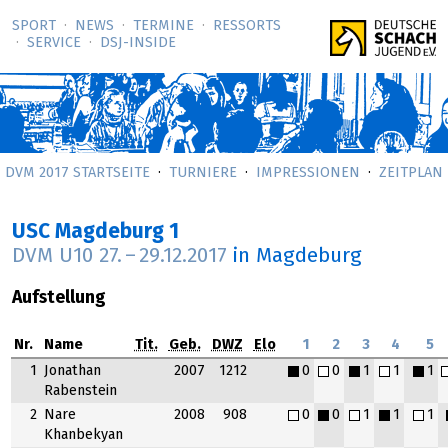
SPORT
NEWS
TERMINE
RESSORTS
SERVICE
DSJ-­INSIDE
DVM 2017 STARTSEITE
TURNIERE
IMPRESSIONEN
ZEITPLAN
USC Magdeburg 1
DVM U10
27.
–
29.12.2017
in Magdeburg
Aufstellung
Nr.
Name
Tit.
Geb.
DWZ
Elo
1
2
3
4
5
1
Jonathan
2007
1212
0
0
1
1
1
Rabenstein
2
Nare
2008
908
0
0
1
1
1
Khanbekyan