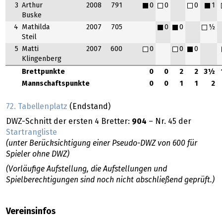
3
Arthur
2008
791
0
0
0
1
Buske
4
Mathilda
2007
705
0
0
½
Steil
5
Matti
2007
600
0
0
0
Klingenberg
Brettpunkte
0
0
2
2
3½
Mannschaftspunkte
0
0
1
1
2
72. Tabellenplatz
(Endstand)
DWZ-Schnitt der ersten 4 Bretter:
904
– Nr. 45 der
Startrangliste
(unter Berücksichtigung einer Pseudo-DWZ von 600 für
Spieler ohne DWZ)
(Vorläufige Aufstellung, die Aufstellungen und
Spielberechtigungen sind noch nicht abschließend geprüft.)
Vereinsinfos