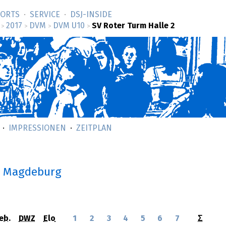
SORTS
SERVICE
DSJ-­INSIDE
2017
DVM
DVM U10
SV Roter Turm Halle 2
>
>
>
>
IMPRESSIONEN
ZEITPLAN
n Magdeburg
eb.
DWZ
Elo
1
2
3
4
5
6
7
Σ