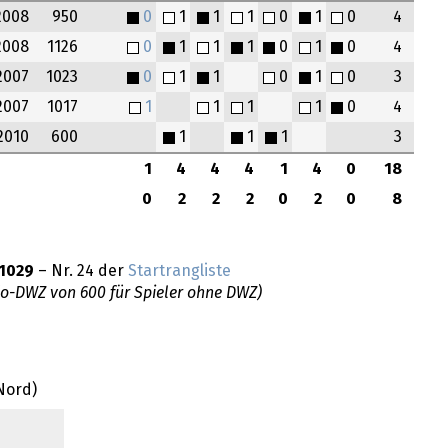
2008
950
0
1
1
1
0
1
0
4
2008
1126
0
1
1
1
0
1
0
4
2007
1023
0
1
1
0
1
0
3
2007
1017
1
1
1
1
0
4
2010
600
1
1
1
3
1
4
4
4
1
4
0
18
0
2
2
2
0
2
0
8
1029
– Nr. 24 der
Startrangliste
do-DWZ von 600 für Spieler ohne DWZ)
Nord)