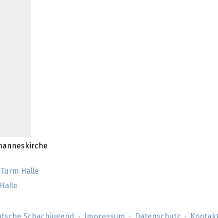
ohanneskirche
 Turm Halle
Halle
tsche Schachjugend
Impressum
Datenschutz
Kontak