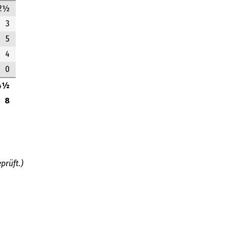
2½
3
5
4
0
4½
8
prüft.)