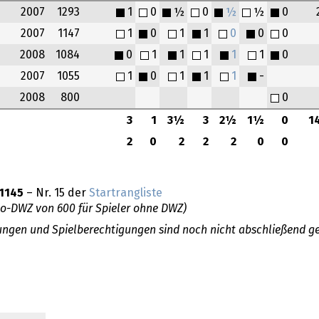
2007
1293
1
0
½
0
½
½
0
2007
1147
1
0
1
1
0
0
0
2008
1084
0
1
1
1
1
1
0
2007
1055
1
0
1
1
1
-
2008
800
0
3
1
3½
3
2½
1½
0
1
2
0
2
2
2
0
0
1145
– Nr. 15 der
Startrangliste
do-DWZ von 600 für Spieler ohne DWZ)
llungen und Spielberechtigungen sind noch nicht abschließend ge