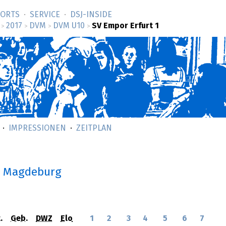
SORTS
SERVICE
DSJ-­INSIDE
2017
DVM
DVM U10
SV Empor Erfurt 1
>
>
>
>
IMPRESSIONEN
ZEITPLAN
n Magdeburg
.
Geb.
DWZ
Elo
1
2
3
4
5
6
7