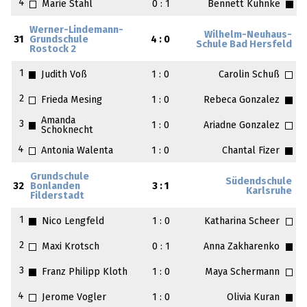
4
Marie Stahl
0 : 1
Bennett Kuhnke
Werner-Lindemann-
Wilhelm-Neuhaus-
31
Grundschule
4 : 0
Schule Bad Hersfeld
Rostock 2
1
Judith Voß
1 : 0
Carolin Schuß
2
Frieda Mesing
1 : 0
Rebeca Gonzalez
Amanda
3
1 : 0
Ariadne Gonzalez
Schoknecht
4
Antonia Walenta
1 : 0
Chantal Fizer
Grundschule
Südendschule
32
Bonlanden
3 : 1
Karlsruhe
Filderstadt
1
Nico Lengfeld
1 : 0
Katharina Scheer
2
Maxi Krotsch
0 : 1
Anna Zakharenko
3
Franz Philipp Kloth
1 : 0
Maya Schermann
4
Jerome Vogler
1 : 0
Olivia Kuran