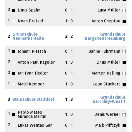
3
Linus Spahn
0 : 1
Luca Müller
4
Noah Bretzel
1 : 0
Anton Cheptou
Grundschule
Grundschule
2
2 : 2
Neumarkt Halle
Bergstedt Hamburg
1
Johann Pietsch
0 : 1
Bahne Fuhrmann
2
Anton Paul Kageler
1 : 0
Linus Müller
3
Ian Fynn Fiedler
0 : 1
Marten Kelling
4
Matti Kemper
1 : 0
Leon Stuckert
Grundschule
3
Waldschule Walldorf
1 : 3
Garching-West 1
Pablo Mateo
1
1 : 0
Denis Werner
Miranda Martin
2
Lukas Wentao Gan
0 : 1
Maik Piffczyk