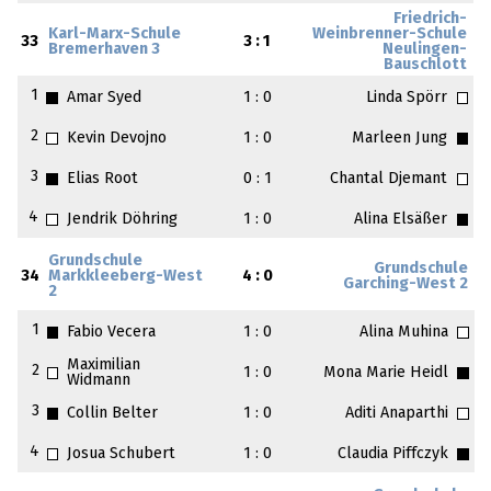
Friedrich-
Karl-Marx-Schule
Weinbrenner-Schule
33
3 : 1
Bremerhaven 3
Neulingen-
Bauschlott
1
Amar Syed
1 : 0
Linda Spörr
2
Kevin Devojno
1 : 0
Marleen Jung
3
Elias Root
0 : 1
Chantal Djemant
4
Jendrik Döhring
1 : 0
Alina Elsäßer
Grundschule
Grundschule
34
Markkleeberg-West
4 : 0
Garching-West 2
2
1
Fabio Vecera
1 : 0
Alina Muhina
Maximilian
2
1 : 0
Mona Marie Heidl
Widmann
3
Collin Belter
1 : 0
Aditi Anaparthi
4
Josua Schubert
1 : 0
Claudia Piffczyk