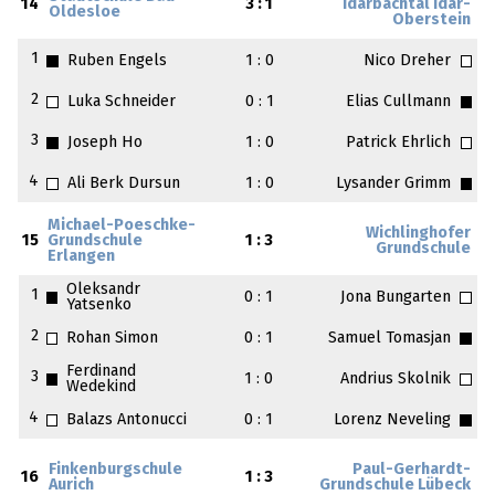
14
3 : 1
Idarbachtal Idar-
Oldesloe
Oberstein
1
Ruben Engels
1 : 0
Nico Dreher
2
Luka Schneider
0 : 1
Elias Cullmann
3
Joseph Ho
1 : 0
Patrick Ehrlich
4
Ali Berk Dursun
1 : 0
Lysander Grimm
Michael-Poeschke-
Wichlinghofer
15
Grundschule
1 : 3
Grundschule
Erlangen
Oleksandr
1
0 : 1
Jona Bungarten
Yatsenko
2
Rohan Simon
0 : 1
Samuel Tomasjan
Ferdinand
3
1 : 0
Andrius Skolnik
Wedekind
4
Balazs Antonucci
0 : 1
Lorenz Neveling
Finkenburgschule
Paul-Gerhardt-
16
1 : 3
Aurich
Grundschule Lübeck