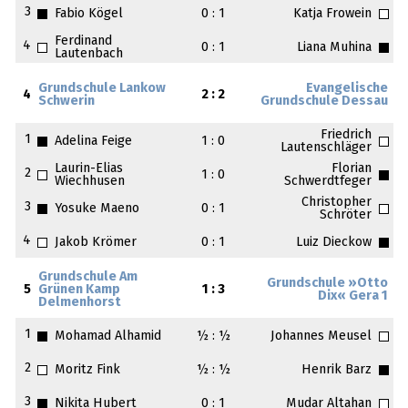
3
Fabio Kögel
0 : 1
Katja Frowein
Ferdinand
4
0 : 1
Liana Muhina
Lautenbach
Grundschule Lankow
Evangelische
4
2 : 2
Schwerin
Grundschule Dessau
Friedrich
1
Adelina Feige
1 : 0
Lautenschläger
Laurin-Elias
Florian
2
1 : 0
Wiechhusen
Schwerdtfeger
Christopher
3
Yosuke Maeno
0 : 1
Schröter
4
Jakob Krömer
0 : 1
Luiz Dieckow
Grundschule Am
Grundschule »Otto
5
Grünen Kamp
1 : 3
Dix« Gera 1
Delmenhorst
1
Mohamad Alhamid
½ : ½
Johannes Meusel
2
Moritz Fink
½ : ½
Henrik Barz
3
Nikita Hubert
0 : 1
Mudar Altahan