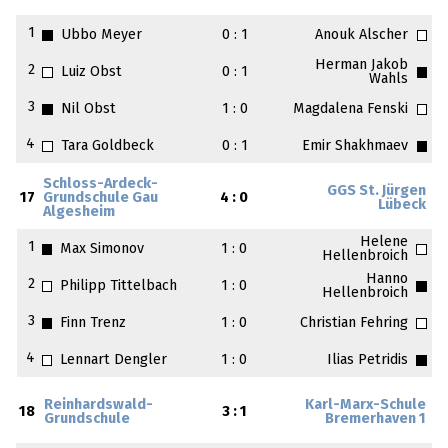
1
Ubbo Meyer
0 : 1
Anouk Alscher
Herman Jakob
2
Luiz Obst
0 : 1
Wahls
3
Nil Obst
1 : 0
Magdalena Fenski
4
Tara Goldbeck
0 : 1
Emir Shakhmaev
Schloss-Ardeck-
GGS St. Jürgen
17
Grundschule Gau
4 : 0
Lübeck
Algesheim
Helene
1
Max Simonov
1 : 0
Hellenbroich
Hanno
2
Philipp Tittelbach
1 : 0
Hellenbroich
3
Finn Trenz
1 : 0
Christian Fehring
4
Lennart Dengler
1 : 0
Ilias Petridis
Reinhardswald-
Karl-Marx-Schule
18
3 : 1
Grundschule
Bremerhaven 1