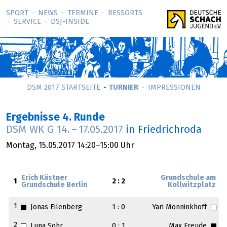
SPORT
NEWS
TERMINE
RESSORTS
SERVICE
DSJ-­INSIDE
DSM 2017 STARTSEITE
TURNIER
IMPRESSIONEN
Ergebnisse 4. Runde
DSM WK G
14.
–
17.05.2017
in Friedrichroda
Montag,
15.05.2017
14:20–15:00 Uhr
Erich Kästner
Grundschule am
1
2 : 2
Grundschule Berlin
Kollwitzplatz
1
Jonas Eilenberg
1 : 0
Yari Monninkhoff
2
Luna Sohr
0 : 1
Max Freude