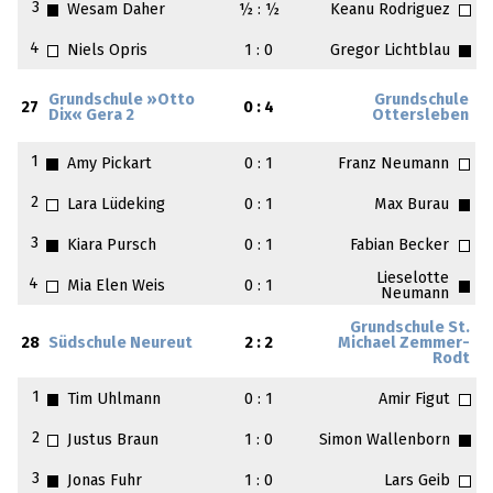
3
Wesam Daher
½ : ½
Keanu Rodriguez
4
Niels Opris
1 : 0
Gregor Lichtblau
Grundschule »Otto
Grundschule
27
0 : 4
Dix« Gera 2
Ottersleben
1
Amy Pickart
0 : 1
Franz Neumann
2
Lara Lüdeking
0 : 1
Max Burau
3
Kiara Pursch
0 : 1
Fabian Becker
Lieselotte
4
Mia Elen Weis
0 : 1
Neumann
Grundschule St.
28
Südschule Neureut
2 : 2
Michael Zemmer-
Rodt
1
Tim Uhlmann
0 : 1
Amir Figut
2
Justus Braun
1 : 0
Simon Wallenborn
3
Jonas Fuhr
1 : 0
Lars Geib