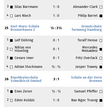
3
Silas Barrmann
1 : 0
Alexander Clark
4
Lars Nioch
1 : 0
Philip Barret
Karl-Marx-Schule
Grundschule
25
½ : 3½
Bremerhaven 2
Turmweg Hamburg
1
Leif Döhring
0 : 1
Toralf Hense
Niklas von
Mercedes
2
0 : 1
Höveling
Meisaidesi
3
Cenaro Imer
0 : 1
Fritz Overlack
4
Adrian Stockmann
½ : ½
Jesper Trawny
Rauchbeinschule
Schule an der Gete
26
3 : 1
Schwäbisch Gmünd
Bremen
1
Enes Zeren
½ : ½
Samuel Pfeffer
2
Edvin Koldzic
1 : 0
Bao Ngoc Truong