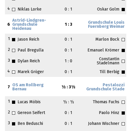
4
Niklas Lorke
0 : 1
Oskar Golm
Astrid-Lindgren-
Grundschule Louis
6
Grundschule
1 : 3
Fuernberg Weimar
Heidenau
1
Jason Reich
0 : 1
Marlon Bock
2
Paul Bregulla
0 : 1
Emanuel Krömer
Constantin
3
Dylan Reich
1 : 0
Stadelmann
4
Marek Gröger
0 : 1
Till Berbig
OS am Rollberg
Pestalozzi
7
½ : 3½
Bernau
Grundschule Stade
1
Lucas Möbis
½ : ½
Thomas Fuchs
2
Gereon Seifert
0 : 1
Paolo Hinz
3
Ben Beduschi
0 : 1
Johann Wischner