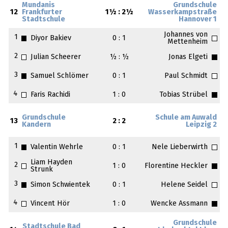
Mundanis
Grundschule
12
Frankfurter
1½ : 2½
Wasserkampstraße
Stadtschule
Hannover 1
Johannes von
1
Diyor Bakiev
0 : 1
Mettenheim
2
Julian Scheerer
½ : ½
Jonas Elgeti
3
Samuel Schlömer
0 : 1
Paul Schmidt
4
Faris Rachidi
1 : 0
Tobias Strübel
Grundschule
Schule am Auwald
13
2 : 2
Kandern
Leipzig 2
1
Valentin Wehrle
0 : 1
Nele Lieberwirth
Liam Hayden
2
1 : 0
Florentine Heckler
Strunk
3
Simon Schwientek
0 : 1
Helene Seidel
4
Vincent Hör
1 : 0
Wencke Assmann
Grundschule
Stadtschule Bad