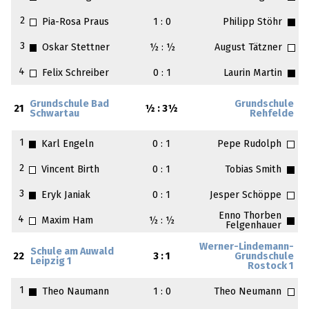
2
Pia-Rosa Praus
1 : 0
Philipp Stöhr
3
Oskar Stettner
½ : ½
August Tätzner
4
Felix Schreiber
0 : 1
Laurin Martin
Grundschule Bad
Grundschule
21
½ : 3½
Schwartau
Rehfelde
1
Karl Engeln
0 : 1
Pepe Rudolph
2
Vincent Birth
0 : 1
Tobias Smith
3
Eryk Janiak
0 : 1
Jesper Schöppe
Enno Thorben
4
Maxim Ham
½ : ½
Felgenhauer
Werner-Lindemann-
Schule am Auwald
22
3 : 1
Grundschule
Leipzig 1
Rostock 1
1
Theo Naumann
1 : 0
Theo Neumann