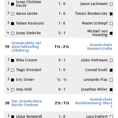
Jonas Christian
1
1 : 0
Jason Lackmann
Hecht
2
Aaron Lieske
1 : 0
Timurs Bondarcuks
3
Fabian Koulouris
1 : 0
Maxim Schimpf
Michael von
4
Jonas Eimbcke
0 : 1
Höveling
Grundschule auf
Grundschule
19
dem Falkenflug
1½ : 2½
Knauerstraße
Löhnberg
1
Mika Cromm
0 : 1
Jules Heitmann
2
Tiago Streubel
1 : 0
Conrad Kruhl
3
Eric Dreier
½ : ½
Leonardo Flüs
4
Amy Vohl
0 : 1
Jonathan Miller
Grundschule
bip-Grundschule
20
2½ : 1½
Markkleeberg-West
Berlin-Pankow
1
1
Livius Bongardt
1 : 0
Luca Englert