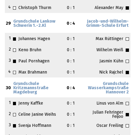
4
Christoph Thurm
0 : 1
Alexander May
Grundschule Lankow
Jacob-und-Wilhelm-
29
0 : 4
Schwerin 1.-2.Kl
Grimm-Schule Erfurt
1
Johannes Hagen
0 : 1
Max Rüttinger
2
Keno Bruhn
0 : 1
Wilhelm Weiß
3
Paul Pornhagen
0 : 1
Jasmin Kühn
4
Max Brahmann
0 : 1
Nick Rajchel
Grundschule
Grundschule
30
Kritzmannstraße
0 : 4
Wasserkampstraße
Magdeburg
Hannover 2
1
Jenny Kaffke
0 : 1
Linus von Alm
Julian Fehringer
2
Celine Janine Weihs
0 : 1
Feijoo
3
Svenja Hoffmann
0 : 1
Oscar Freiling