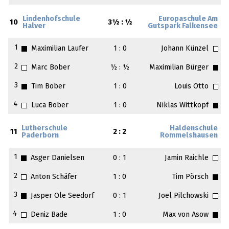
Lindenhofschule
Europaschule Am
10
3½ : ½
Halver
Gutspark Falkensee
1
Maximilian Laufer
1 : 0
Johann Künzel
2
Marc Bober
½ : ½
Maximilian Bürger
3
Tim Bober
1 : 0
Louis Otto
4
Luca Bober
1 : 0
Niklas Wittkopf
Lutherschule
Haldenschule
11
2 : 2
Paderborn
Rommelshausen
1
Asger Danielsen
0 : 1
Jamin Raichle
2
Anton Schäfer
1 : 0
Tim Pörsch
3
Jasper Ole Seedorf
0 : 1
Joel Pilchowski
4
Deniz Bade
1 : 0
Max von Asow