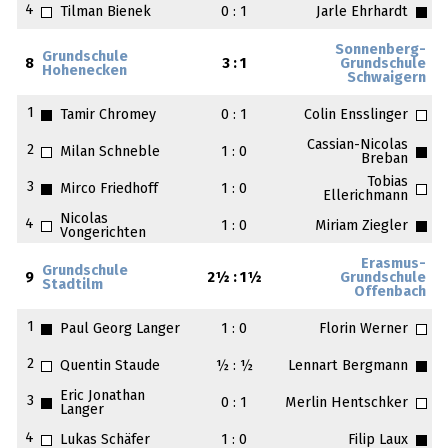
4
Tilman Bienek
0 : 1
Jarle Ehrhardt
Sonnenberg-
Grundschule
8
3 : 1
Grundschule
Hohenecken
Schwaigern
1
Tamir Chromey
0 : 1
Colin Ensslinger
Cassian-Nicolas
2
Milan Schneble
1 : 0
Breban
Tobias
3
Mirco Friedhoff
1 : 0
Ellerichmann
Nicolas
4
1 : 0
Miriam Ziegler
Vongerichten
Erasmus-
Grundschule
9
2½ : 1½
Grundschule
Stadtilm
Offenbach
1
Paul Georg Langer
1 : 0
Florin Werner
2
Quentin Staude
½ : ½
Lennart Bergmann
Eric Jonathan
3
0 : 1
Merlin Hentschker
Langer
4
Lukas Schäfer
1 : 0
Filip Laux