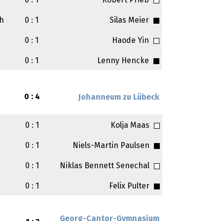
0 : 1
Robert Prieb
h
0 : 1
Silas Meier
0 : 1
Haode Yin
0 : 1
Lenny Hencke
0 : 4
Johanneum zu Lübeck
0 : 1
Kolja Maas
0 : 1
Niels-Martin Paulsen
0 : 1
Niklas Bennett Senechal
0 : 1
Felix Pulter
Georg-Cantor-Gymnasium