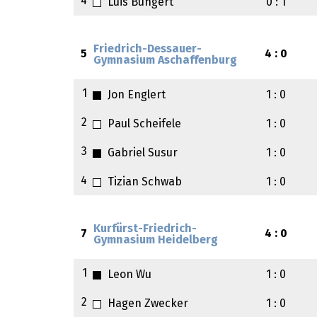
4
Luis Bungert
0 : 1
Friedrich-Dessauer-
5
4 : 0
Gymnasium Aschaffenburg
1
Jon Englert
1 : 0
2
Paul Scheifele
1 : 0
3
Gabriel Susur
1 : 0
4
Tizian Schwab
1 : 0
Kurfürst-Friedrich-
7
4 : 0
Gymnasium Heidelberg
1
Leon Wu
1 : 0
2
Hagen Zwecker
1 : 0