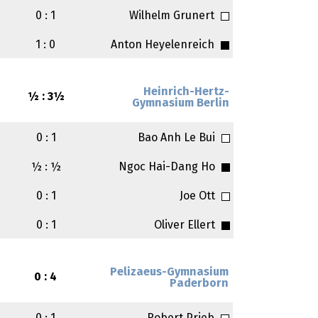
0 : 1
Wilhelm Grunert
1 : 0
Anton Heyelenreich
Heinrich-Hertz-
½ : 3½
Gymnasium Berlin
0 : 1
Bao Anh Le Bui
½ : ½
Ngoc Hai-Dang Ho
0 : 1
Joe Ott
0 : 1
Oliver Ellert
Pelizaeus-Gymnasium
0 : 4
Paderborn