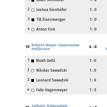
Lilian Sinnhöfer
1 : 0
2
Joshua Sinnhöfer
1 : 0
3
Till Eisenmenger
1 : 0
4
Anton Fink
1 : 0
Robert-Mayer-Gymnasium
13
4 : 0
Heilbronn
1
Noah Geltz
1 : 0
2
Nikolas Sawadski
1 : 0
3
Leonard Sawadski
1 : 0
4
Felix Hagenmeyer
1 : 0
Leibniz-Gymnasium