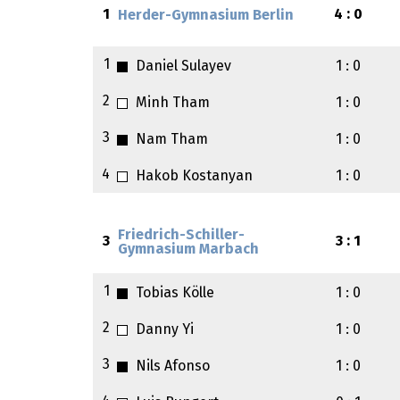
1
4 : 0
Herder-Gymnasium Berlin
1
Daniel Sulayev
1 : 0
2
Minh Tham
1 : 0
3
Nam Tham
1 : 0
4
Hakob Kostanyan
1 : 0
Friedrich-Schiller-
3
3 : 1
Gymnasium Marbach
1
Tobias Kölle
1 : 0
2
Danny Yi
1 : 0
3
Nils Afonso
1 : 0