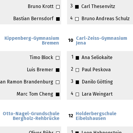
3
Bruno Krott
Carl Thesenvitz
4
Bastian Bernsdorf
Bruno Andreas Schulz
Kippenberg-Gymnasium
Carl-Zeiss-Gymnasium
10
Bremen
Jena
1
Timo Block
Ana Seliokaite
2
Luis Bremer
Paul Peskova
3
Jan Ramon Brandenburg
Danilo Götting
4
Marc Tom Cheng
Lara Weingart
Otto-Nagel-Grundschule
Holderbergschule
12
Bergholz-Rehbrücke
Eibelshausen
1