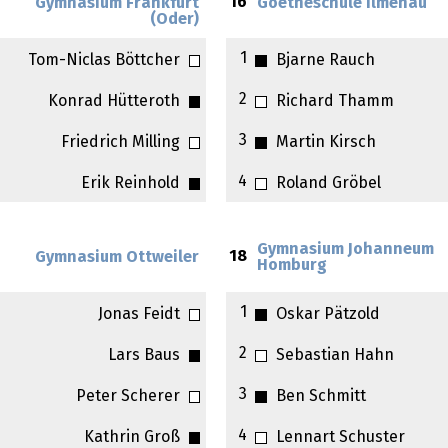
16
Gymnasium Frankfurt
Goetheschule Ilmenau
(Oder)
1
Tom-Niclas Böttcher
Bjarne Rauch
2
Konrad Hütteroth
Richard Thamm
3
Friedrich Milling
Martin Kirsch
4
Erik Reinhold
Roland Gröbel
Gymnasium Johanneum
18
Gymnasium Ottweiler
Homburg
1
Jonas Feidt
Oskar Pätzold
2
Lars Baus
Sebastian Hahn
3
Peter Scherer
Ben Schmitt
4
Kathrin Groß
Lennart Schuster