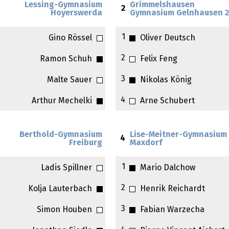
Lessing-Gymnasium
Grimmelshausen
2
Hoyerswerda
Gymnasium Gelnhausen 
1
Gino Rössel
Oliver Deutsch
2
Ramon Schuh
Felix Feng
3
Malte Sauer
Nikolas König
4
Arthur Mechelki
Arne Schubert
Berthold-Gymnasium
Lise-Meitner-Gymnasium
4
Freiburg
Maxdorf
1
Ladis Spillner
Mario Dalchow
2
Kolja Lauterbach
Henrik Reichardt
3
Simon Houben
Fabian Warzecha