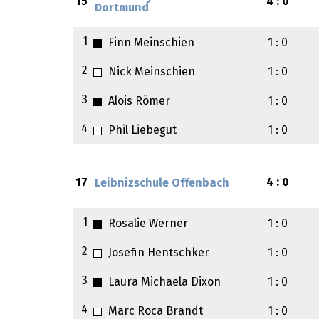
15
4 : 0
Dortmund
1
Finn Meinschien
1 : 0
2
Nick Meinschien
1 : 0
3
Alois Römer
1 : 0
4
Phil Liebegut
1 : 0
17
4 : 0
Leibnizschule Offenbach
1
Rosalie Werner
1 : 0
2
Josefin Hentschker
1 : 0
3
Laura Michaela Dixon
1 : 0
4
Marc Roca Brandt
1 : 0