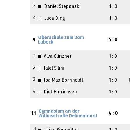
3
Daniel Stepanski
1 : 0
4
Luca Ding
1 : 0
Oberschule zum Dom
9
4 : 0
Lübeck
1
Alva Glinzner
1 : 0
2
Jalel Silini
1 : 0
3
Joa Max Bornholdt
1 : 0
4
Piet Hinrichsen
1 : 0
Gymnasium an der
11
4 : 0
Willmsstraße Delmenhorst
1