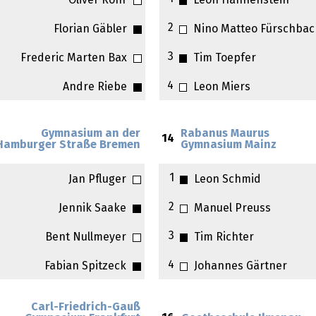
Oliver Röhr
Leon Hahnenstein
2
Florian Gäbler
Nino Matteo Fürschbac
3
Frederic Marten Bax
Tim Toepfer
4
Andre Riebe
Leon Miers
Gymnasium an der
Rabanus Maurus
14
Hamburger Straße Bremen
Gymnasium Mainz
1
Jan Pfluger
Leon Schmid
2
Jennik Saake
Manuel Preuss
3
Bent Nullmeyer
Tim Richter
4
Fabian Spitzeck
Johannes Gärtner
Carl-Friedrich-Gauß