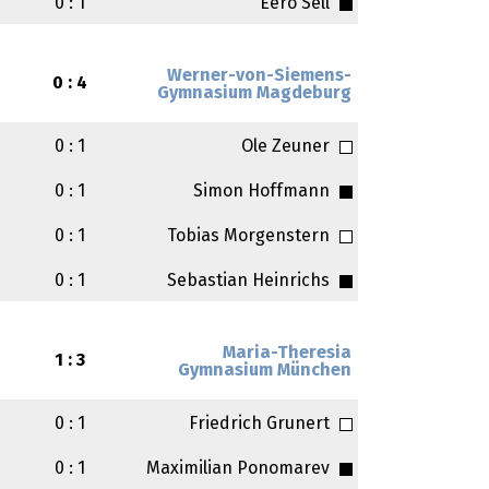
0 : 1
Eero Sell
Werner-von-Siemens-
0 : 4
Gymnasium Magdeburg
0 : 1
Ole Zeuner
0 : 1
Simon Hoffmann
0 : 1
Tobias Morgenstern
0 : 1
Sebastian Heinrichs
Maria-Theresia
1 : 3
Gymnasium München
0 : 1
Friedrich Grunert
0 : 1
Maximilian Ponomarev