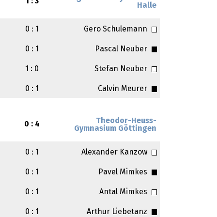
1 : 3
Halle
0 : 1
Gero Schulemann
0 : 1
Pascal Neuber
1 : 0
Stefan Neuber
0 : 1
Calvin Meurer
Theodor-Heuss-
0 : 4
Gymnasium Göttingen
0 : 1
Alexander Kanzow
0 : 1
Pavel Mimkes
0 : 1
Antal Mimkes
0 : 1
Arthur Liebetanz