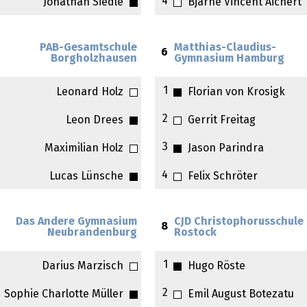
4
Jonathan Siedle
Bjarne Vincent Aichert
PAB-Gesamtschule
Matthias-Claudius-
6
Borgholzhausen
Gymnasium Hamburg
1
Leonard Holz
Florian von Krosigk
2
Leon Drees
Gerrit Freitag
3
Maximilian Holz
Jason Parindra
4
Lucas Lünsche
Felix Schröter
Das Andere Gymnasium
CJD Christophorusschule
8
Neubrandenburg
Rostock
1
Darius Marzisch
Hugo Röste
2
Sophie Charlotte Müller
Emil August Botezatu