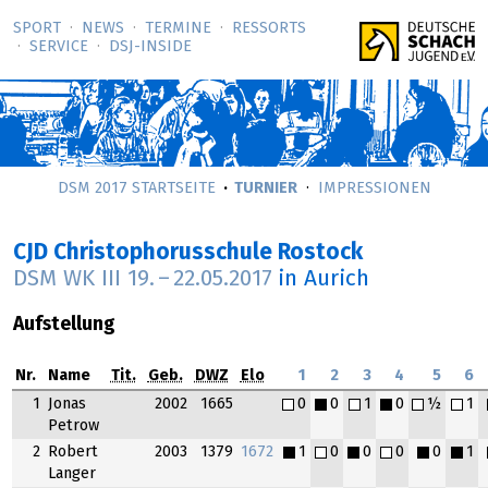
SPORT
NEWS
TERMINE
RESSORTS
SERVICE
DSJ-­INSIDE
DSM 2017 STARTSEITE
TURNIER
IMPRESSIONEN
CJD Christophorusschule Rostock
DSM WK III
19.
–
22.05.2017
in Aurich
Aufstellung
Nr.
Name
Tit.
Geb.
DWZ
Elo
1
2
3
4
5
6
1
Jonas
2002
1665
0
0
1
0
½
1
Petrow
2
Robert
2003
1379
1672
1
0
0
0
0
1
Langer