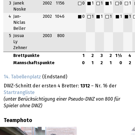
3
Janek
2002
1156
0
1
1
1
0
1
Noske
4
Jan-
2002
1046
0
1
1
1
1
1
Niclas
Beller
5
Josua
2003
800
Ly
Zehner
Brettpunkte
1
2
3
2
1½
4
Mannschaftspunkte
0
1
2
1
0
2
14. Tabellenplatz
(Endstand)
DWZ-Schnitt der ersten 4 Bretter:
1312
– Nr. 16 der
Startrangliste
(unter Berücksichtigung einer Pseudo-DWZ von 800 für
Spieler ohne DWZ)
Teamphoto