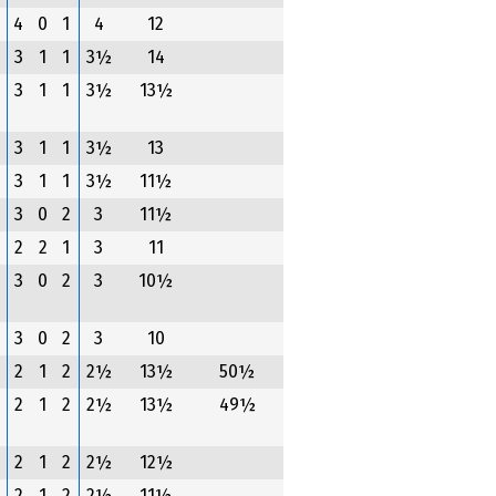
4
0
1
4
12
3
1
1
3½
14
3
1
1
3½
13½
3
1
1
3½
13
3
1
1
3½
11½
3
0
2
3
11½
2
2
1
3
11
3
0
2
3
10½
3
0
2
3
10
2
1
2
2½
13½
50½
2
1
2
2½
13½
49½
2
1
2
2½
12½