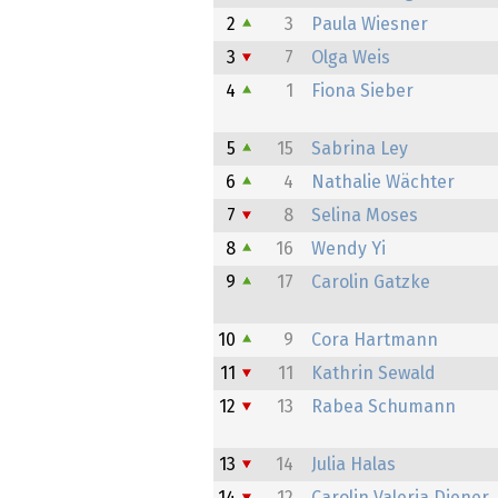
2
3
Paula Wiesner
3
7
Olga Weis
4
1
Fiona Sieber
5
15
Sabrina Ley
6
4
Nathalie Wächter
7
8
Selina Moses
8
16
Wendy Yi
9
17
Carolin Gatzke
10
9
Cora Hartmann
11
11
Kathrin Sewald
12
13
Rabea Schumann
13
14
Julia Halas