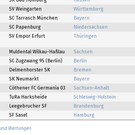
SK Bad Homburg
Hessen
SV Weingarten
Württemberg
SC Tarrasch München
Bayern
SC Papenburg
Niedersachsen
SV Empor Erfurt
Thüringen
Muldental Wilkau-Haßlau
Sachsen
SC Zugzwang 95 (Berlin)
Berlin
Delmenhorster SK
Bremen
SK Neumarkt
Bayern
Cöthener FC Germania 03
Sachsen-Anhalt
TuRa Harksheide
Schleswig-Holstein
Leegebrucher SF
Brandenburg
SF Sasel
Hamburg
 und Wertungen