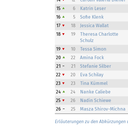
14
12
Carolin Valeria Diener
15
6
Katrin Leser
16
5
Sofie Klenk
17
18
Jessica Wallat
18
19
Theresa Charlotte
Schulz
19
10
Tessa Simon
20
22
Amina Fock
21
21
Stefanie Silber
22
20
Eva Schilay
23
23
Tina Kümmel
24
24
Nanke Caliebe
25
26
Nadin Schiewe
26
25
Masza Shirov-Michna
Erläuterungen zu den Abkürzungen