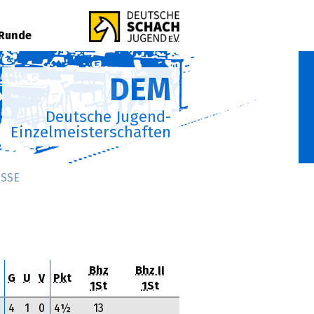
 Runde
DEM
Deutsche Jugend-
Einzelmeisterschaften
SSE
Bhz
Bhz II
G
U
V
Pkt
1St
1St
4
1
0
4½
13