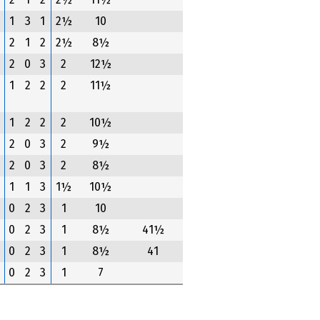
2
1
2
2½
11½
1
3
1
2½
10
2
1
2
2½
8½
2
0
3
2
12½
1
2
2
2
11½
1
2
2
2
10½
2
0
3
2
9½
2
0
3
2
8½
1
1
3
1½
10½
0
2
3
1
10
0
2
3
1
8½
41½
0
2
3
1
8½
41
0
2
3
1
7