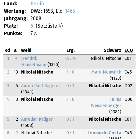
Land:
Berlin
Wertung:
DWZ: 1653, Elo:
1465
Jahrgang:
2008
Platz:
6.
(Setzliste
4
)
Punkte:
7½
Rd
B.
Weiß
Erg.
Schwarz
ECO
1.
4
Hendrik
½ : ½
Nikolai Nitsche
C01
Hänselmann
(1320)
2.
13
Nikolai Nitsche
1 : 0
Mark Neuwirth
C45
(1123)
3.
5
Anton Paul Kageler
0 : 1
Nikolai Nitsche
D02
(1341)
4.
3
Nikolai Nitsche
1 : 0
Julius
D00
Weissenberger
(1381)
5.
2
Aurelian Krüger
0 : 1
Nikolai Nitsche
C01
(1508)
6.
1
Nikolai Nitsche
0 : 1
Leonardo Costa
C45