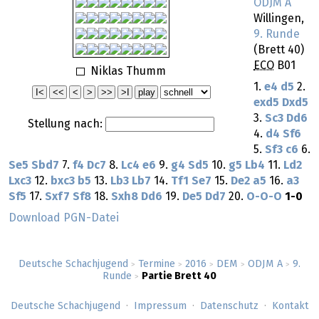
ODJM A
Willingen,
9. Runde
(Brett 40)
ECO
B01
Niklas Thumm
1.
e4
d5
2.
exd5
Dxd5
3.
Sc3
Dd6
Stellung nach:
4.
d4
Sf6
5.
Sf3
c6
6.
Se5
Sbd7
7.
f4
Dc7
8.
Lc4
e6
9.
g4
Sd5
10.
g5
Lb4
11.
Ld2
Lxc3
12.
bxc3
b5
13.
Lb3
Lb7
14.
Tf1
Se7
15.
De2
a5
16.
a3
Sf5
17.
Sxf7
Sf8
18.
Sxh8
Dd6
19.
De5
Dd7
20.
O-O-O
1-0
Download PGN-Datei
Deutsche Schachjugend
Termine
2016
DEM
ODJM A
9.
>
>
>
>
>
Runde
Partie Brett 40
>
Deutsche Schachjugend
Impressum
Datenschutz
Kontakt