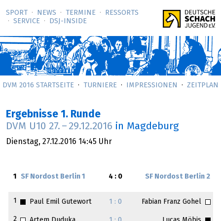
SPORT
NEWS
TERMINE
RESSORTS
SERVICE
DSJ-­INSIDE
DVM 2016 STARTSEITE
TURNIERE
IMPRESSIONEN
ZEITPLAN
Ergebnisse 1. Runde
DVM U10
27.
–
29.12.2016
in Magdeburg
Dienstag,
27.12.2016
14:45 Uhr
1
SF Nordost Berlin 1
4 : 0
SF Nordost Berlin 2
1
Paul Emil Gutewort
1 : 0
Fabian Franz Gohel
2
Artem Duduka
1 : 0
Lucas Möbis