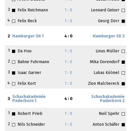
3
Felix Reichmann
1 : 0
Lennard Geiser
4
Felix Beck
1 : 0
Georg Dörr
2
Hamburger SK 1
4 : 0
Hamburger SK 2
1
Da Huo
1 : 0
Linus Müller
2
Bahne Fuhrmann
1 : 0
Mika Dorendorf
3
Isaac Garner
1 : 0
Lukas Kölmel
4
Felix Kort
1 : 0
Zion Malchereck
Schachakademie
Schachakademie
3
4 : 0
Paderborn 1
Paderborn 2
1
Robert Prieb
1 : 0
Neil Spehr
2
Nils Schneider
1 : 0
Anton Schäfer