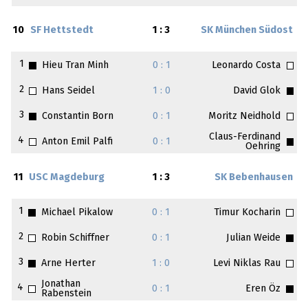
10
SF Hettstedt
1 : 3
SK München Südost
1
Hieu Tran Minh
0 : 1
Leonardo Costa
2
Hans Seidel
1 : 0
David Glok
3
Constantin Born
0 : 1
Moritz Neidhold
Claus-Ferdinand
4
Anton Emil Palfi
0 : 1
Oehring
11
USC Magdeburg
1 : 3
SK Bebenhausen
1
Michael Pikalow
0 : 1
Timur Kocharin
2
Robin Schiffner
0 : 1
Julian Weide
3
Arne Herter
1 : 0
Levi Niklas Rau
Jonathan
4
0 : 1
Eren Öz
Rabenstein