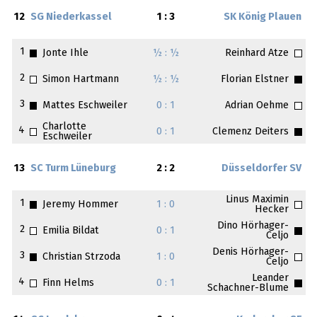
12
SG Niederkassel
1 : 3
SK König Plauen
1
Jonte Ihle
½ : ½
Reinhard Atze
2
Simon Hartmann
½ : ½
Florian Elstner
3
Mattes Eschweiler
0 : 1
Adrian Oehme
Charlotte
4
0 : 1
Clemenz Deiters
Eschweiler
13
SC Turm Lüneburg
2 : 2
Düsseldorfer SV
Linus Maximin
1
Jeremy Hommer
1 : 0
Hecker
Dino Hörhager-
2
Emilia Bildat
0 : 1
Celjo
Denis Hörhager-
3
Christian Strzoda
1 : 0
Celjo
Leander
4
Finn Helms
0 : 1
Schachner-Blume