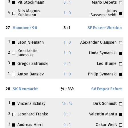
3
Pit Stockmann
0 : 1
Mario Debets
Nils Magnus
Julius
4
1 : 0
Kuhlmann
Sassenscheidt
27
Hannover 96
3 : 1
SF Essen-Werden
1
Leon Niemann
1 : 0
Alexander Claussen
Konstantin
2
1 : 0
Linda Symanski
Janovskij
3
Gregor Safranski
0 : 1
Leo Blume
4
Anton Bangiev
1 : 0
Philip Symanski
28
SK Neumarkt
½ : 3½
SV Empor Erfurt
1
Vinzenz Schilay
½ : ½
Dirk Schmidt
2
Leonhard Franke
0 : 1
Valentin Mantu
3
Andreas Hierl
0 : 1
Oskar Weiß