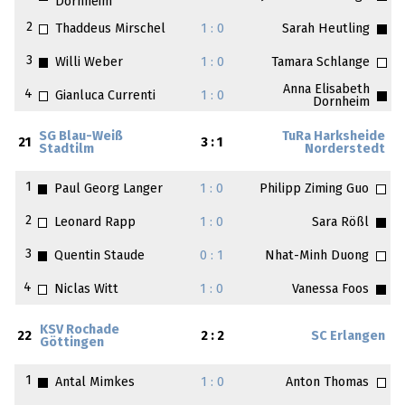
Dornheim
2
Thaddeus Mirschel
1 : 0
Sarah Heutling
3
Willi Weber
1 : 0
Tamara Schlange
Anna Elisabeth
4
Gianluca Currenti
1 : 0
Dornheim
SG Blau-Weiß
TuRa Harksheide
21
3 : 1
Stadtilm
Norderstedt
1
Paul Georg Langer
1 : 0
Philipp Ziming Guo
2
Leonard Rapp
1 : 0
Sara Rößl
3
Quentin Staude
0 : 1
Nhat-Minh Duong
4
Niclas Witt
1 : 0
Vanessa Foos
KSV Rochade
22
2 : 2
SC Erlangen
Göttingen
1
Antal Mimkes
1 : 0
Anton Thomas