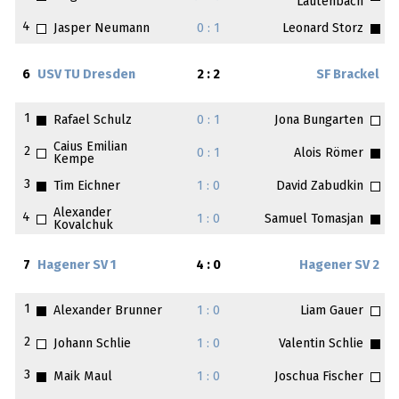
Lautenbach
4
Jasper Neumann
0 : 1
Leonard Storz
6
USV TU Dresden
2 : 2
SF Brackel
1
Rafael Schulz
0 : 1
Jona Bungarten
Caius Emilian
2
0 : 1
Alois Römer
Kempe
3
Tim Eichner
1 : 0
David Zabudkin
Alexander
4
1 : 0
Samuel Tomasjan
Kovalchuk
7
Hagener SV 1
4 : 0
Hagener SV 2
1
Alexander Brunner
1 : 0
Liam Gauer
2
Johann Schlie
1 : 0
Valentin Schlie
3
Maik Maul
1 : 0
Joschua Fischer