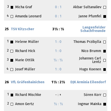
3
Micha Graf
0 : 1
Akbar Sultanaliev
4
Amanda Leonard
0 : 1
Janne Pfumfel
Langenfelder
25
TSV Kitzscher
3½ : ½
Schachfreunde
1
Helene Müller
1 : 0
Thomas Przibylla
2
Richard Hick
1 : 0
Nico Brumm
Johannes Carl
3
Marie Ottlik
½ : ½
Lentz
4
Josef Müller
1 : 0
Hugo Koenen
26
VfL Gräfenhainichen
1½ : 2½
DJK Arminia Eilendorf
1
Richard Mischke
- : +
Sören Korr
2
Amon Gertz
½ : ½
Ingmar Mainka