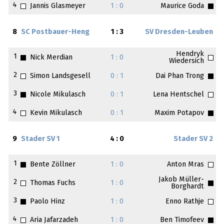
4
Jannis Glasmeyer
1 : 0
Maurice Goda
8
SC Postbauer-Heng
1 : 3
SV Dresden-Leuben
Hendryk
1
Nick Merdian
1 : 0
Wiedersich
2
Simon Landsgesell
0 : 1
Dai Phan Trong
3
Nicole Mikulasch
0 : 1
Lena Hentschel
4
Kevin Mikulasch
0 : 1
Maxim Potapov
9
Stader SV 1
4 : 0
Stader SV 2
1
Bente Zöllner
1 : 0
Anton Mras
Jakob Müller-
2
Thomas Fuchs
1 : 0
Borghardt
3
Paolo Hinz
1 : 0
Enno Rathje
4
Aria Jafarzadeh
1 : 0
Ben Timofeev