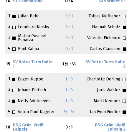
14
SC Landskrone
0 : 4
Karlsruher SF
1
Julian Behr
0 : 1
Tobias Kiefhaber
2
Leonhard Kinsky
0 : 1
Hannah Schulz
Mateo Püschel-
3
0 : 1
Valentin Eichhorn
Esparza
4
Emil Kalina
0 : 1
Carlos Claussen
SV Roter Turm Halle
SV Roter Turm Halle
15
3½ : ½
1
2
1
Eugen Kuppe
1 : 0
Charlotte Derling
2
Johann Pietsch
1 : 0
Joris Wähler
3
Nelly Adelmeyer
1 : 0
Matti Kemper
4
Anton Paul Kageler
½ : ½
Ian Fynn Fiedler
BSG Grün-Weiß
BSG Grün-Weiß
16
3 : 1
Leipzig
Leipzig 2