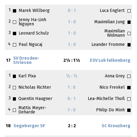
1
Marek Willberg
0 : 1
Luca Englert
Jenny Ha-Linh
2
1 : 0
Maximilian Jung
Nguyen
Maximilian
3
Leonard Schulz
1 : 0
Widmann
4
Paul Ngucaj
1 : 0
Leander Fromme
SV Dresden-
17
2½ : 1½
ESV Lok Falkenberg
Striesen
1
Karl Pixa
½ : ½
Anna Grey
2
Nicholas Richter
1 : 0
Nico Frenkel
3
Quentin Haugner
0 : 1
Lea-Michelle Thoß
Mattis Meyer-
4
1 : 0
Philip Do Minh
Deharde
18
Segeberger SF
2 : 2
SC Kreuzberg