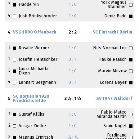
York Magnus
3
Haode Yin
1 : 0
Stammen
4
Josh Brinkschröder
1 : 0
Deniz Bade
4
VSG 1880 Offenbach
2 : 2
SC Eintracht Berlin
1
Rosalie Werner
1 : 0
Nils Norman Lox
2
Josefin Hentschker
0 : 1
Hauke Raasch
Laura Michaela
3
1 : 0
Marvin Milzow
Dixon
4
Lennart Bergmann
0 : 1
Lorenz Beyer
SC Borussia 1920
5
2½ : 1½
SV 1947 Walldorf
Friedrichsfelde
Pablo Mateo
1
Gustaf Klühs
1 : 0
Miranda Martin
2
Ansgar Zielke
1 : 0
Fabio Kögel
Ferdinand
3
Magnus Ermitsch
½ : ½