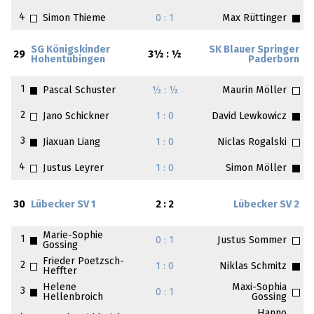
4
Simon Thieme
0 : 1
Max Rüttinger
SG Königskinder
SK Blauer Springer
29
3½ : ½
Hohentübingen
Paderborn
1
Pascal Schuster
½ : ½
Maurin Möller
2
Jano Schickner
1 : 0
David Lewkowicz
3
Jiaxuan Liang
1 : 0
Niclas Rogalski
4
Justus Leyrer
1 : 0
Simon Möller
30
Lübecker SV 1
2 : 2
Lübecker SV 2
Marie-Sophie
1
0 : 1
Justus Sommer
Gossing
Frieder Poetzsch-
2
1 : 0
Niklas Schmitz
Heffter
Helene
Maxi-Sophia
3
0 : 1
Hellenbroich
Gossing
Hanno