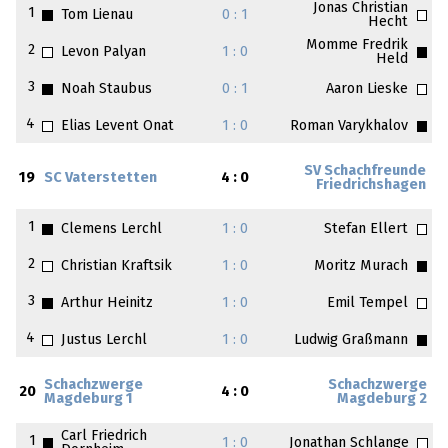
Jonas Christian
1
Tom Lienau
0 : 1
Hecht
Momme Fredrik
2
Levon Palyan
1 : 0
Held
3
Noah Staubus
0 : 1
Aaron Lieske
4
Elias Levent Onat
1 : 0
Roman Varykhalov
SV Schachfreunde
19
SC Vaterstetten
4 : 0
Friedrichshagen
1
Clemens Lerchl
1 : 0
Stefan Ellert
2
Christian Kraftsik
1 : 0
Moritz Murach
3
Arthur Heinitz
1 : 0
Emil Tempel
4
Justus Lerchl
1 : 0
Ludwig Graßmann
Schachzwerge
Schachzwerge
20
4 : 0
Magdeburg 1
Magdeburg 2
Carl Friedrich
1
1 : 0
Jonathan Schlange