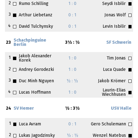
2
Rumo Schilling
1 : 0
Seydi Isbilir
3
Arthur Liebetanz
0 : 1
Jonas Wolf
4
David Tulchynsky
0 : 1
Levin Isbilir
Schachpinguine
23
3½ : ½
SF Schwerin
Berlin
Jakob Alexander
1
1 : 0
Tim Jonas
Korek
2
Andrey Gorodezki
1 : 0
Luca Quade
3
Duc Minh Nguyen
½ : ½
Jakob Krömer
Laurin-Elias
4
Lucas Hoffmann
1 : 0
Wiechhusen
24
SV Hemer
½ : 3½
USV Halle
1
Luca Avram
0 : 1
Gero Schulemann
2
Lukas Jagodzinsky
½ : ½
Wenzel Natebus