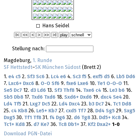
Hans Seidel
Stellung nach:
Magdeburg,
1. Runde
SF Hettstedt
–
SK München Südost
(Brett 2)
1.
e4
c5
2.
Sf3
Sc6
3.
Lc4
e6
4.
Sc3
f5
5.
exf5
d5
6.
Lb5
Dd6
7.
Lxc6+
Dxc6
8.
O-O
Sf6
9.
fxe6
Lxe6
10.
Te1
O-O-O
11.
Se5
Dc7
12.
d3
Ld6
13.
Sf3
Thf8
14.
Txe6
c4
15.
Le3
b6
16.
Sb5
Db8
17.
Txd6
Txd6
18.
Sxd6+
Dxd6
19.
dxc4
Se4
20.
Ld4
Tf5
21.
Lxg7
Dc5
22.
Ld4
Dxc4
23.
b3
Dc7
24.
Tc1
Dd8
25.
c4
Kb8
26.
Le5+
Kb7
27.
cxd5
Tf7
28.
Dd4
Sg5
29.
Sxg5
Dxg5
30.
Tf1
Tf8
31.
f4
Dg6
32.
d6
Tg8
33.
Dd5+
Kc8
34.
Tc1+
Kd8
35.
d7
Ke7
36.
Tc8
Db1+
37.
Kf2
Dxa2+
1-0
Download PGN-Datei