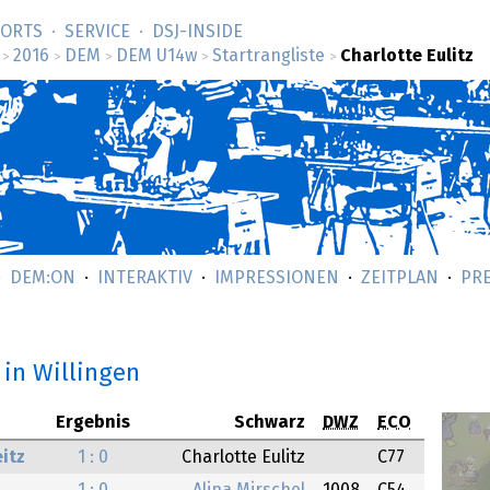
SORTS
SERVICE
DSJ-­INSIDE
2016
DEM
DEM U14w
Startrangliste
Charlotte Eulitz
>
>
>
>
>
DEM:ON
INTERAKTIV
IMPRESSIONEN
ZEITPLAN
PR
in Willingen
Ergebnis
Schwarz
DWZ
ECO
itz
1 : 0
Charlotte Eulitz
C77