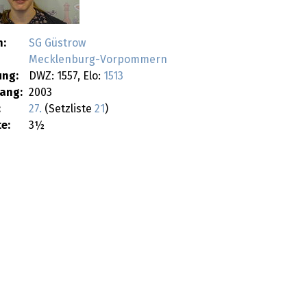
n:
SG Güstrow
Mecklenburg-Vorpommern
ung:
DWZ: 1557, Elo:
1513
ang:
2003
:
27.
(Setzliste
21
)
e:
3½