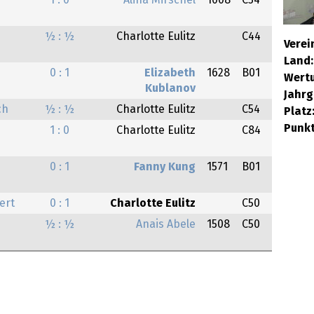
1 : 0
Alina Mirschel
1008
C54
½ : ½
Charlotte Eulitz
C44
Verei
Land:
0 : 1
Elizabeth
1628
B01
Wert
Kublanov
Jahrg
ch
½ : ½
Charlotte Eulitz
C54
Platz
Punkt
1 : 0
Charlotte Eulitz
C84
0 : 1
Fanny Kung
1571
B01
ert
0 : 1
Charlotte Eulitz
C50
½ : ½
Anais Abele
1508
C50