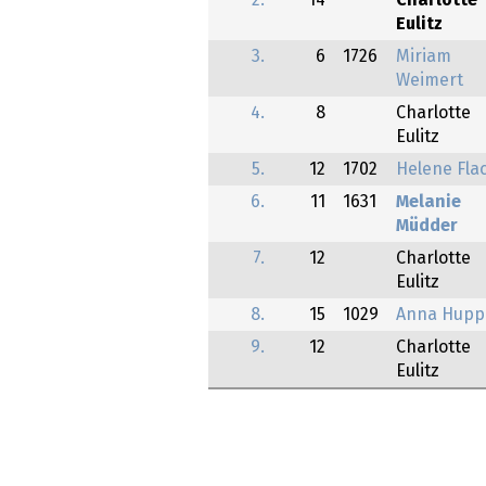
2.
14
Charlotte
Eulitz
3.
6
1726
Miriam
Weimert
4.
8
Charlotte
Eulitz
5.
12
1702
Helene Fla
6.
11
1631
Melanie
Müdder
7.
12
Charlotte
Eulitz
8.
15
1029
Anna Hupp
9.
12
Charlotte
Eulitz