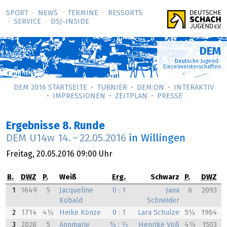
SPORT
NEWS
TERMINE
RESSORTS
SERVICE
DSJ-­INSIDE
DEM
Deutsche Jugend-
Einzelmeisterschaften
DEM 2016 STARTSEITE
TURNIER
DEM:ON
INTERAKTIV
IMPRESSIONEN
ZEITPLAN
PRESSE
Ergebnisse 8. Runde
DEM U14w
14.
–
22.05.2016
in Willingen
Freitag,
20.05.2016
09:00 Uhr
B.
DWZ
P.
Weiß
Erg.
Schwarz
P.
DWZ
1
1649
5
Jacqueline
0 : 1
Jana
6
2093
Kobald
Schneider
2
1714
4½
Heike Könze
0 : 1
Lara Schulze
5½
1964
3
2028
5
Annmarie
½ : ½
Henrike Voß
4½
1503