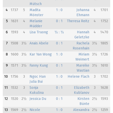
Mütsch
4
1737
5
Madita
1 : 0
Johanna
4
1701
Mönster
Ehmann
5
1631
4
Melanie
0 : 1
Theresa Reitz
4
1752
Müdder
6
1593
4
Lisa Truong
½ : ½
Hannah
4
1470
Geletzke
7
1508
3½
Anais Abele
0 : 1
Rachela
3½
1805
Rosenhain
8
1600
3½
Kar Yan Wong
1 : 0
Miriam
3½
1726
Weimert
9
1571
3½
Fanny Kung
0 : 1
Mareike
3½
1610
Wastian
10
1756
3
Ngoc Han
1 : 0
Helene Flach
3
1702
Julia Bui
11
1532
3
Sonja
0 : 1
Elizabeth
3
1628
Kukulina
Kublanov
12
1520
2½
Jessica Du
0 : 1
Kirsten
2½
1593
Bünte
13
1569
2½
Nicole
1 : 0
Alexandra
2½
1259