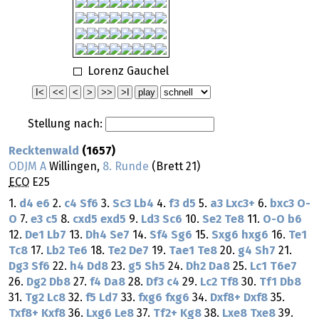
Lorenz Gauchel
Stellung nach:
Recktenwald
(1657)
ODJM A
Willingen,
8. Runde
(Brett 21)
ECO
E25
1.
d4
e6
2.
c4
Sf6
3.
Sc3
Lb4
4.
f3
d5
5.
a3
Lxc3+
6.
bxc3
O-
O
7.
e3
c5
8.
cxd5
exd5
9.
Ld3
Sc6
10.
Se2
Te8
11.
O-O
b6
12.
De1
Lb7
13.
Dh4
Se7
14.
Sf4
Sg6
15.
Sxg6
hxg6
16.
Te1
Tc8
17.
Lb2
Te6
18.
Te2
De7
19.
Tae1
Te8
20.
g4
Sh7
21.
Dg3
Sf6
22.
h4
Dd8
23.
g5
Sh5
24.
Dh2
Da8
25.
Lc1
T6e7
26.
Dg2
Db8
27.
f4
Da8
28.
Df3
c4
29.
Lc2
Tf8
30.
Tf1
Db8
31.
Tg2
Lc8
32.
f5
Ld7
33.
fxg6
fxg6
34.
Dxf8+
Dxf8
35.
Txf8+
Kxf8
36.
Lxg6
Le8
37.
Tf2+
Kg8
38.
Lxe8
Txe8
39.