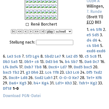
ODJM A
Willingen,
7. Runde
(Brett 11)
ECO
B03
René Borchert
1.
e4
Sf6
2.
e5
Sd5
3.
d4
d6
4.
Stellung nach:
c4
Sb6
5.
exd6
exd6
6.
Le3
Sc6
7.
Sf3
Lg4
8.
Sbd2
Le7
9.
Le2
d5
10.
c5
Sc8
11.
Db3
Sa5
12.
Db5+
c6
13.
Dd3
b6
14.
b4
Sb7
15.
Da6
Dc7
16.
Lf4
Dxf4
17.
Dxb7
Tb8
18.
Dxc6+
Ld7
19.
Dxd5
bxc5
20.
bxc5
Tb2
21.
g3
Dh6
22.
Lc4
Tf8
23.
Lb3
Lc6
24.
Df5
Txd2
25.
Dxc8+
Ld8
26.
Sxd2
Lxh1
27.
O-O-O
Ke7
28.
Te1+
Kf6
29.
Da6+
Kg5
30.
h4+
Kg4
31.
Ld1+
Kh3
32.
Txh1+
Kg2
33.
Df1#
1-0
Download PGN-Datei