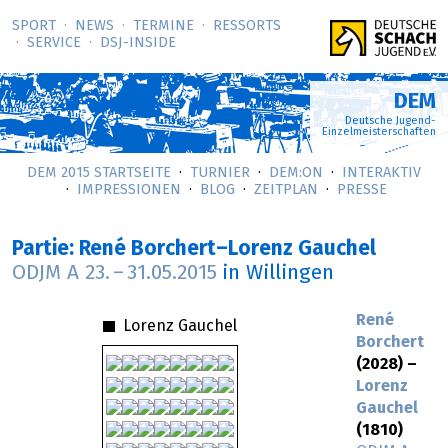
SPORT
NEWS
TERMINE
RESSORTS
SERVICE
DSJ-­INSIDE
DEM
Deutsche Jugend-
Einzelmeisterschaften
DEM 2015 STARTSEITE
TURNIER
DEM:ON
INTERAKTIV
IMPRESSIONEN
BLOG
ZEITPLAN
PRESSE
Partie: René Borchert–Lorenz Gauchel
ODJM A
23.
–
31.05.2015
in Willingen
René
Lorenz Gauchel
Borchert
(2028) –
Lorenz
Gauchel
(1810)