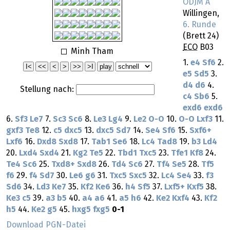
ODJM A
Willingen,
6. Runde
(Brett 24)
ECO
B03
Minh Tham
1.
e4
Sf6
2.
e5
Sd5
3.
d4
d6
4.
Stellung nach:
c4
Sb6
5.
exd6
exd6
6.
Sf3
Le7
7.
Sc3
Sc6
8.
Le3
Lg4
9.
Le2
O-O
10.
O-O
Lxf3
11.
gxf3
Te8
12.
c5
dxc5
13.
dxc5
Sd7
14.
Se4
Sf6
15.
Sxf6+
Lxf6
16.
Dxd8
Sxd8
17.
Tab1
Se6
18.
Lc4
Tad8
19.
b3
Ld4
20.
Lxd4
Sxd4
21.
Kg2
Te5
22.
Tbd1
Txc5
23.
Tfe1
Kf8
24.
Te4
Sc6
25.
Txd8+
Sxd8
26.
Td4
Sc6
27.
Tf4
Se5
28.
Tf5
f6
29.
f4
Sd7
30.
Le6
g6
31.
Txc5
Sxc5
32.
Lc4
Se4
33.
f3
Sd6
34.
Ld3
Ke7
35.
Kf2
Ke6
36.
h4
Sf5
37.
Lxf5+
Kxf5
38.
Ke3
c5
39.
a3
b5
40.
a4
a6
41.
a5
h6
42.
Ke2
Kxf4
43.
Kf2
h5
44.
Ke2
g5
45.
hxg5
fxg5
0-1
Download PGN-Datei