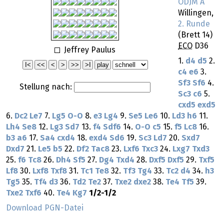
ODJM A
Willingen,
2. Runde
(Brett 14)
ECO
D36
Jeffrey Paulus
1.
d4
d5
2.
c4
e6
3.
Sf3
Sf6
4.
Stellung nach:
Sc3
c6
5.
cxd5
exd5
6.
Dc2
Le7
7.
Lg5
O-O
8.
e3
Lg4
9.
Se5
Le6
10.
Ld3
h6
11.
Lh4
Se8
12.
Lg3
Sd7
13.
f4
Sdf6
14.
O-O
c5
15.
f5
Lc8
16.
b3
a6
17.
Sa4
cxd4
18.
exd4
Sd6
19.
Sc3
Ld7
20.
Sxd7
Dxd7
21.
Le5
b5
22.
Df2
Tac8
23.
Lxf6
Txc3
24.
Lxg7
Txd3
25.
f6
Tc8
26.
Dh4
Sf5
27.
Dg4
Txd4
28.
Dxf5
Dxf5
29.
Txf5
Lf8
30.
Lxf8
Txf8
31.
Tc1
Te8
32.
Tf3
Tg4
33.
Tc2
d4
34.
h3
Tg5
35.
Tf4
d3
36.
Td2
Te2
37.
Txe2
dxe2
38.
Te4
Tf5
39.
Txe2
Txf6
40.
Te4
Kg7
1/2-1/2
Download PGN-Datei