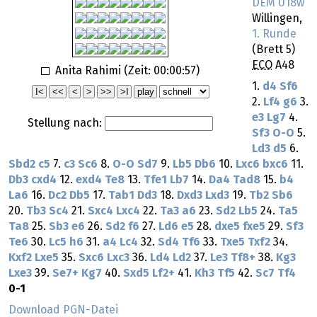
DEM U18w
Willingen,
1. Runde
(Brett 5)
ECO
A48
Anita Rahimi (Zeit:
00:00:57
)
1.
d4
Sf6
2.
Lf4
g6
3.
e3
Lg7
4.
Stellung nach:
Sf3
O-O
5.
Ld3
d5
6.
Sbd2
c5
7.
c3
Sc6
8.
O-O
Sd7
9.
Lb5
Db6
10.
Lxc6
bxc6
11.
Db3
cxd4
12.
exd4
Te8
13.
Tfe1
Lb7
14.
Da4
Tad8
15.
b4
La6
16.
Dc2
Db5
17.
Tab1
Dd3
18.
Dxd3
Lxd3
19.
Tb2
Sb6
20.
Tb3
Sc4
21.
Sxc4
Lxc4
22.
Ta3
a6
23.
Sd2
Lb5
24.
Ta5
Ta8
25.
Sb3
e6
26.
Sd2
f6
27.
Ld6
e5
28.
dxe5
fxe5
29.
Sf3
Te6
30.
Lc5
h6
31.
a4
Lc4
32.
Sd4
Tf6
33.
Txe5
Txf2
34.
Kxf2
Lxe5
35.
Sxc6
Lxc3
36.
Ld4
Ld2
37.
Le3
Tf8+
38.
Kg3
Lxe3
39.
Se7+
Kg7
40.
Sxd5
Lf2+
41.
Kh3
Tf5
42.
Sc7
Tf4
0-1
Download PGN-Datei