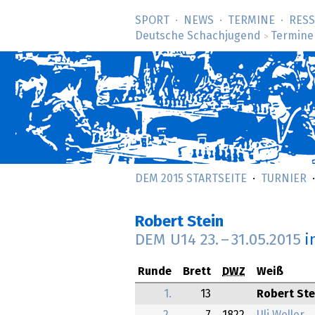
SPORT
NEWS
TERMINE
RES
Deutsche Schachjugend
Termine
>
DEM 2015 STARTSEITE
TURNIER
Robert Stein
DEM U14
23.
–
31.05.2015
i
Runde
Brett
DWZ
Weiß
1.
13
Robert Ste