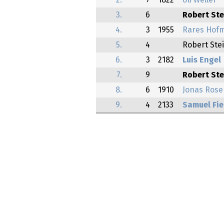
2.
7
1822
Uli Weller
3.
6
Robert Ste
4.
3
1955
Rares Hof
5.
4
Robert Ste
6.
3
2182
Luis Engel
7.
9
Robert Ste
8.
6
1910
Jonas Ros
9.
4
2133
Samuel Fi