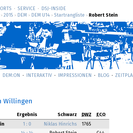
SORTS
SERVICE
DSJ-­INSIDE
2015
DEM
DEM U14
Startrangliste
Robert Stein
>
>
>
>
>
DEM:ON
INTERAKTIV
IMPRESSIONEN
BLOG
ZEITPL
n Willingen
Ergebnis
Schwarz
DWZ
ECO
in
1 : 0
Niklas Hinrichs
1765