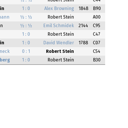
½ : ½
Robert Stein
C44
in
1 : 0
Alex Browning
1848
B90
mann
½ : ½
Robert Stein
A00
in
½ : ½
Emil Schmidek
2144
C95
1 : 0
Robert Stein
C47
in
1 : 0
David Wendler
1788
C07
eneck
0 : 1
Robert Stein
C54
eberg
1 : 0
Robert Stein
B30