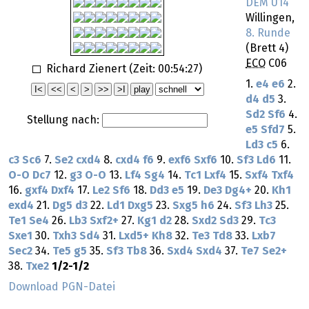
DEM U14
Willingen,
8. Runde
(Brett 4)
ECO
C06
Richard Zienert (Zeit:
00:54:27
)
1.
e4
e6
2.
d4
d5
3.
Sd2
Sf6
4.
Stellung nach:
e5
Sfd7
5.
Ld3
c5
6.
c3
Sc6
7.
Se2
cxd4
8.
cxd4
f6
9.
exf6
Sxf6
10.
Sf3
Ld6
11.
O-O
Dc7
12.
g3
O-O
13.
Lf4
Sg4
14.
Tc1
Lxf4
15.
Sxf4
Txf4
16.
gxf4
Dxf4
17.
Le2
Sf6
18.
Dd3
e5
19.
De3
Dg4+
20.
Kh1
exd4
21.
Dg5
d3
22.
Ld1
Dxg5
23.
Sxg5
h6
24.
Sf3
Lh3
25.
Te1
Se4
26.
Lb3
Sxf2+
27.
Kg1
d2
28.
Sxd2
Sd3
29.
Tc3
Sxe1
30.
Txh3
Sd4
31.
Lxd5+
Kh8
32.
Te3
Td8
33.
Lxb7
Sec2
34.
Te5
g5
35.
Sf3
Tb8
36.
Sxd4
Sxd4
37.
Te7
Se2+
38.
Txe2
1/2-1/2
Download PGN-Datei