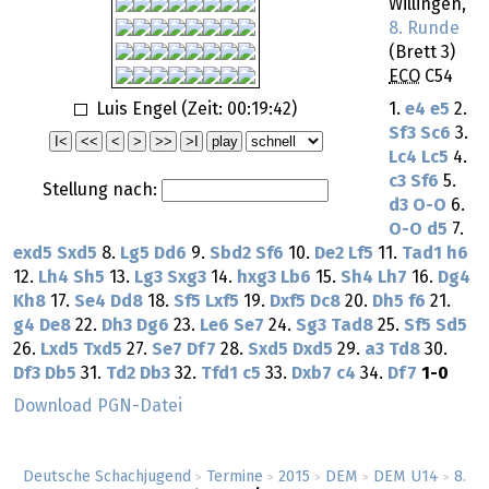
Willingen,
8. Runde
(Brett 3)
ECO
C54
Luis Engel (Zeit:
00:19:42
)
1.
e4
e5
2.
Sf3
Sc6
3.
Lc4
Lc5
4.
c3
Sf6
5.
Stellung nach:
d3
O-O
6.
O-O
d5
7.
exd5
Sxd5
8.
Lg5
Dd6
9.
Sbd2
Sf6
10.
De2
Lf5
11.
Tad1
h6
12.
Lh4
Sh5
13.
Lg3
Sxg3
14.
hxg3
Lb6
15.
Sh4
Lh7
16.
Dg4
Kh8
17.
Se4
Dd8
18.
Sf5
Lxf5
19.
Dxf5
Dc8
20.
Dh5
f6
21.
g4
De8
22.
Dh3
Dg6
23.
Le6
Se7
24.
Sg3
Tad8
25.
Sf5
Sd5
26.
Lxd5
Txd5
27.
Se7
Df7
28.
Sxd5
Dxd5
29.
a3
Td8
30.
Df3
Db5
31.
Td2
Db3
32.
Tfd1
c5
33.
Dxb7
c4
34.
Df7
1-0
Download PGN-Datei
Deutsche Schachjugend
Termine
2015
DEM
DEM U14
8.
>
>
>
>
>