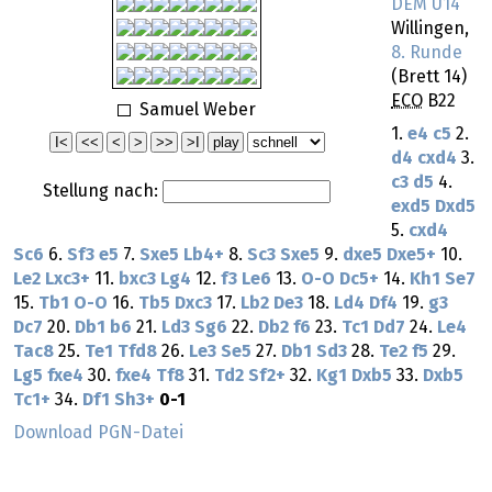
DEM U14
Willingen,
8. Runde
(Brett 14)
ECO
B22
Samuel Weber
1.
e4
c5
2.
d4
cxd4
3.
c3
d5
4.
Stellung nach:
exd5
Dxd5
5.
cxd4
Sc6
6.
Sf3
e5
7.
Sxe5
Lb4+
8.
Sc3
Sxe5
9.
dxe5
Dxe5+
10.
Le2
Lxc3+
11.
bxc3
Lg4
12.
f3
Le6
13.
O-O
Dc5+
14.
Kh1
Se7
15.
Tb1
O-O
16.
Tb5
Dxc3
17.
Lb2
De3
18.
Ld4
Df4
19.
g3
Dc7
20.
Db1
b6
21.
Ld3
Sg6
22.
Db2
f6
23.
Tc1
Dd7
24.
Le4
Tac8
25.
Te1
Tfd8
26.
Le3
Se5
27.
Db1
Sd3
28.
Te2
f5
29.
Lg5
fxe4
30.
fxe4
Tf8
31.
Td2
Sf2+
32.
Kg1
Dxb5
33.
Dxb5
Tc1+
34.
Df1
Sh3+
0-1
Download PGN-Datei