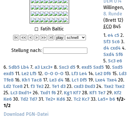
DEM U14
Willingen,
8. Runde
(Brett 12)
ECO
B45
Fatih Baltic
1.
e4
c5
2.
Sf3
Sc6
3.
d4
cxd4
4.
Stellung nach:
Sxd4
Sf6
5.
Sc3
e6
6.
Sdb5
Lb4
7.
a3
Lxc3+
8.
Sxc3
d5
9.
exd5
Sxd5
10.
Sxd5
exd5
11.
Le2
Lf5
12.
O-O
O-O
13.
Lf3
Le4
14.
Le2
Df6
15.
Ld3
Tfe8
16.
Kh1
Tac8
17.
Le3
d4
18.
Lc1
Df5
19.
Lxe4
Txe4
20.
Ld2
Tce8
21.
f3
Te2
22.
Te1
d3
23.
cxd3
Dxd3
24.
Txe2
Txe2
25.
Lc3
Dxd1+
26.
Txd1
f6
27.
Kg1
Kf7
28.
Kf1
Te7
29.
Kf2
Ke6
30.
Td2
Td7
31.
Te2+
Kd6
32.
Tc2
Kc7
33.
La5+
b6
1/2-
1/2
Download PGN-Datei