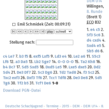
DEM U14
Willingen,
8. Runde
(Brett 1)
ECO
B32
Emil Schmidek (Zeit:
00:09:31
)
1.
e4
c5
2.
Sf3
Sc6
3.
d4
cxd4
4.
Stellung nach:
Sxd4
e5
5.
Sb5
d6
6.
c4
Le7
7.
b3
f5
8.
exf5
Lxf5
9.
Ld3
e4
10.
Le2
a6
11.
S5c3
Lf6
12.
a3
Da5
13.
Lb2
Sge7
14.
O-O
O-O
15.
Ta2
Kh8
16.
b4
Dc7
17.
Sd5
Sxd5
18.
Dxd5
Le5
19.
Lxe5
dxe5
20.
Dd2
Sd4
21.
De3
Df7
22.
Sc3
Dg6
23.
Td2
Tad8
24.
f3
Sc2
25.
Txc2
exf3
26.
Dxf3
Tf6
27.
Tcc1
Tdf8
28.
De3
De8
29.
Sd5
Tg6
30.
Tf2
b5
31.
Tcf1
De6
1-0
Download PGN-Datei
Deutsche Schachjugend
Termine
2015
DEM
DEM U14
8.
>
>
>
>
>