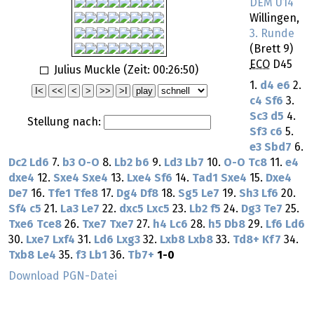
DEM U14
Willingen,
3. Runde
(Brett 9)
ECO
D45
Julius Muckle (Zeit:
00:26:50
)
1.
d4
e6
2.
c4
Sf6
3.
Sc3
d5
4.
Stellung nach:
Sf3
c6
5.
e3
Sbd7
6.
Dc2
Ld6
7.
b3
O-O
8.
Lb2
b6
9.
Ld3
Lb7
10.
O-O
Tc8
11.
e4
dxe4
12.
Sxe4
Sxe4
13.
Lxe4
Sf6
14.
Tad1
Sxe4
15.
Dxe4
De7
16.
Tfe1
Tfe8
17.
Dg4
Df8
18.
Sg5
Le7
19.
Sh3
Lf6
20.
Sf4
c5
21.
La3
Le7
22.
dxc5
Lxc5
23.
Lb2
f5
24.
Dg3
Te7
25.
Txe6
Tce8
26.
Txe7
Txe7
27.
h4
Lc6
28.
h5
Db8
29.
Lf6
Ld6
30.
Lxe7
Lxf4
31.
Ld6
Lxg3
32.
Lxb8
Lxb8
33.
Td8+
Kf7
34.
Txb8
Le4
35.
f3
Lb1
36.
Tb7+
1-0
Download PGN-Datei