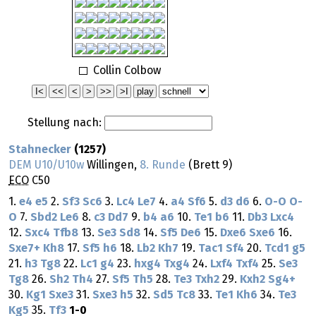
Collin Colbow
Stellung nach:
Stahnecker
(1257)
DEM U10/U10w
Willingen,
8. Runde
(Brett 9)
ECO
C50
1.
e4
e5
2.
Sf3
Sc6
3.
Lc4
Le7
4.
a4
Sf6
5.
d3
d6
6.
O-O
O-
O
7.
Sbd2
Le6
8.
c3
Dd7
9.
b4
a6
10.
Te1
b6
11.
Db3
Lxc4
12.
Sxc4
Tfb8
13.
Se3
Sd8
14.
Sf5
De6
15.
Dxe6
Sxe6
16.
Sxe7+
Kh8
17.
Sf5
h6
18.
Lb2
Kh7
19.
Tac1
Sf4
20.
Tcd1
g5
21.
h3
Tg8
22.
Lc1
g4
23.
hxg4
Txg4
24.
Lxf4
Txf4
25.
Se3
Tg8
26.
Sh2
Th4
27.
Sf5
Th5
28.
Te3
Txh2
29.
Kxh2
Sg4+
30.
Kg1
Sxe3
31.
Sxe3
h5
32.
Sd5
Tc8
33.
Te1
Kh6
34.
Te3
Kg5
35.
Tf3
1-0