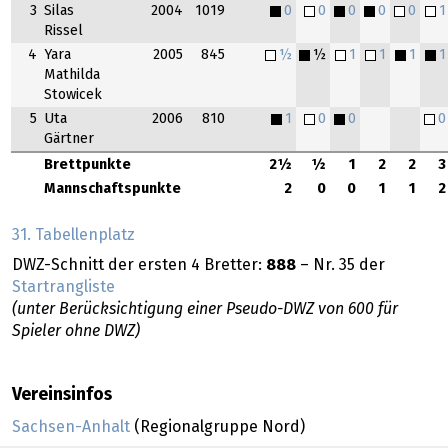
3
Silas
2004
1019
0
0
0
0
0
1
Rissel
4
Yara
2005
845
½
½
1
1
1
1
Mathilda
Stowicek
5
Uta
2006
810
1
0
0
0
Gärtner
Brettpunkte
2½
½
1
2
2
3
Mannschaftspunkte
2
0
0
1
1
2
31. Tabellenplatz
DWZ-Schnitt der ersten 4 Bretter:
888
– Nr. 35 der
Startrangliste
(unter Berücksichtigung einer Pseudo-DWZ von 600 für
Spieler ohne DWZ)
Vereinsinfos
Sachsen-Anhalt
(Regionalgruppe Nord)