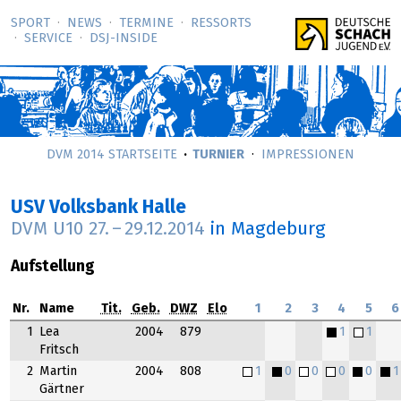
SPORT
NEWS
TERMINE
RESSORTS
SERVICE
DSJ-­INSIDE
DVM 2014 STARTSEITE
TURNIER
IMPRESSIONEN
USV Volksbank Halle
DVM U10
27.
–
29.12.2014
in Magdeburg
Aufstellung
Nr.
Name
Tit.
Geb.
DWZ
Elo
1
2
3
4
5
6
1
Lea
2004
879
1
1
Fritsch
2
Martin
2004
808
1
0
0
0
0
1
Gärtner