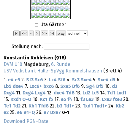
Uta Gärtner
Stellung nach:
Konstantin Kohleisen (918)
DVM U10
Magdeburg,
6. Runde
USV Volksbank Halle
–
SpVgg Rommelshausen
(Brett 4)
1.
e4
e5
2.
Sf3
Sc6
3.
Lc4
Sf6
4.
Sc3
Sxe4
5.
Sxe4
d5
6.
Lb5
dxe4
7.
Lxc6+
bxc6
8.
Sxe5
Df6
9.
Sg4
Df5
10.
d3
Dxg4
11.
Dxg4
Lxg4
12.
dxe4
Td8
13.
Ld2
Lc5
14.
Td1
Lxd1
15.
Kxd1
O-O
16.
Kc1
f5
17.
e5
f4
18.
f3
Le3
19.
Lxe3
fxe3
20.
Te1
Td2
21.
Kb1
Tfd8
22.
b3
Td1+
23.
Txd1
Txd1+
24.
Kb2
e2
25.
e6
e1=Q
26.
e7
Dxe7
0-1
Download PGN-Datei