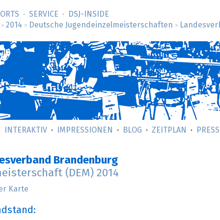
SORTS
SERVICE
DSJ-­INSIDE
2014
Deutsche Jugendeinzelmeisterschaften
Landesver
>
>
>
INTERAKTIV
IMPRESSIONEN
BLOG
ZEITPLAN
PRESS
desverband Brandenburg
eisterschaft (DEM) 2014
er Karte
ndstand: