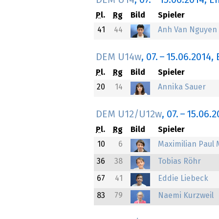
DEM U14
,
07.
–
15.06.2014
, E
Pl.
Rg
Bild
Spieler
41
44
Anh Van Nguyen
DEM U14w
,
07.
–
15.06.2014
,
Pl.
Rg
Bild
Spieler
20
14
Annika Sauer
DEM U12/U12w
,
07.
–
15.06.2
Pl.
Rg
Bild
Spieler
10
6
Maximilian Paul
36
38
Tobias Röhr
67
41
Eddie Liebeck
83
79
Naemi Kurzweil