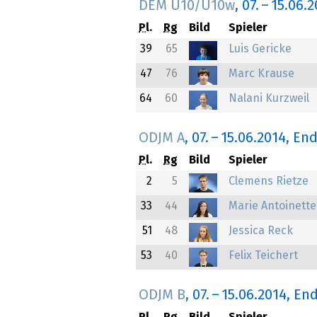
DEM U10/U10w
,
07.
–
15.06.2
Pl.
Rg
Bild
Spieler
39
65
Luis Gericke
47
76
Marc Krause
64
60
Nalani Kurzweil
ODJM A
,
07.
–
15.06.2014
, En
Pl.
Rg
Bild
Spieler
2
5
Clemens Rietze
33
44
Marie Antoinette
51
48
Jessica Reck
53
40
Felix Teichert
ODJM B
,
07.
–
15.06.2014
, En