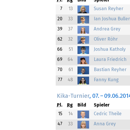
Pl.
Rg
Bild
Spieler
7
13
Susan Reyher
20
33
Ian Joshua Buller
39
37
Andrea Grey
62
32
Oliver Röhr
66
51
Joshua Katholy
69
64
Laura Friedrich
70
61
Bastian Reyher
77
48
Fanny Kung
Kika-Turnier
,
07.
–
09.06.201
Pl.
Rg
Bild
Spieler
15
14
Cedric Theile
47
33
Anna Grey