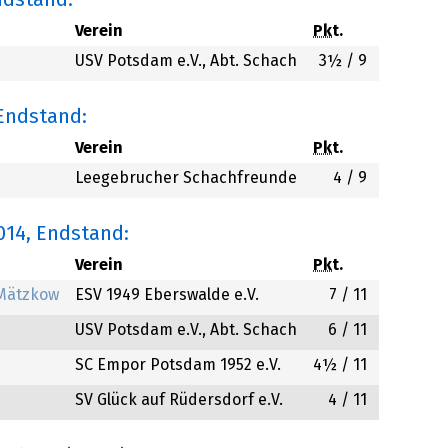
ndstand:
Verein
Pkt.
USV Potsdam e.V., Abt. Schach
3½
/ 9
 Endstand:
Verein
Pkt.
Leegebrucher Schachfreunde
4
/ 9
014
, Endstand:
Verein
Pkt.
 Mätzkow
ESV 1949 Eberswalde e.V.
7
/ 11
USV Potsdam e.V., Abt. Schach
6
/ 11
SC Empor Potsdam 1952 e.V.
4½
/ 11
SV Glück auf Rüdersdorf e.V.
4
/ 11