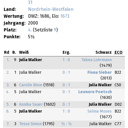
31
Land:
Nordrhein-Westfalen
Wertung:
DWZ: 1686, Elo:
1673
Jahrgang:
2000
Platz:
4.
(Setzliste
9
)
Punkte:
5½
Rd
B.
Weiß
Erg.
Schwarz
ECO
1.
9
Julia Walker
1 : 0
Tabea Lohrmann
(1479)
2.
1
Julia Walker
0 : 1
Fiona Sieber
B22
(2013)
3.
6
Carolin Böse
(1518)
0 : 1
Julia Walker
C50
4.
5
Julia Walker
0 : 1
Leonore Poetsch
(1630)
5.
6
Annika Sauer
(1602)
0 : 1
Julia Walker
D02
6.
5
Julia Walker
1 : 0
Selina Moses
B22
(1677)
7.
3
Tessa Simon
(1795)
½ : ½
Julia Walker
C77