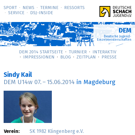
SPORT
NEWS
TERMINE
RESSORTS
SERVICE
DSJ-­INSIDE
DEM
Deutsche Jugend-
Einzelmeisterschaften
DEM 2014 STARTSEITE
TURNIER
INTERAKTIV
IMPRESSIONEN
BLOG
ZEITPLAN
PRESSE
Sindy Kail
DEM U14w
07.
–
15.06.2014
in Magdeburg
Verein:
SK 1982 Klingenberg e.V.