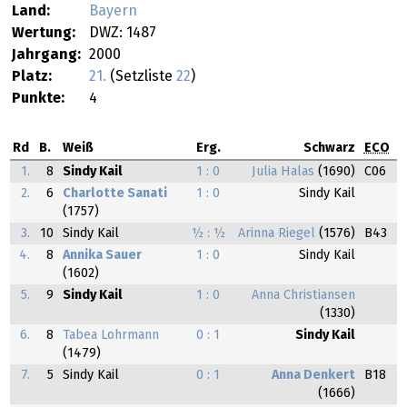
Land:
Bayern
Wertung:
DWZ: 1487
Jahrgang:
2000
Platz:
21.
(Setzliste
22
)
Punkte:
4
Rd
B.
Weiß
Erg.
Schwarz
ECO
1.
8
Sindy Kail
1 : 0
Julia Halas
(1690)
C06
2.
6
Charlotte Sanati
1 : 0
Sindy Kail
(1757)
3.
10
Sindy Kail
½ : ½
Arinna Riegel
(1576)
B43
4.
8
Annika Sauer
1 : 0
Sindy Kail
(1602)
5.
9
Sindy Kail
1 : 0
Anna Christiansen
(1330)
6.
8
Tabea Lohrmann
0 : 1
Sindy Kail
(1479)
7.
5
Sindy Kail
0 : 1
Anna Denkert
B18
(1666)