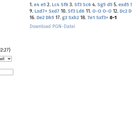
1.
e4
e5
2.
Lc4
Sf6
3.
Sf3
Sc6
4.
Sg5
d5
5.
exd5
9.
Lxd7+
Sxd7
10.
Sf3
Ld6
11.
O-O
O-O
12.
Dc2
D
16.
De2
Dh5
17.
g3
Sxh2
18.
Te1
Sxf3+
0-1
Download PGN-Datei
12:27
)