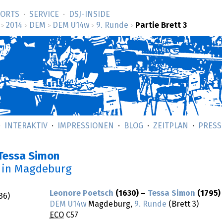
SORTS
SERVICE
DSJ-­INSIDE
2014
DEM
DEM U14w
9. Runde
Partie Brett 3
>
>
>
>
>
INTERAKTIV
IMPRESSIONEN
BLOG
ZEITPLAN
PRESS
–Tessa Simon
in Magdeburg
Leonore Poetsch
(1630) –
Tessa Simon
(1795)
:36
)
DEM U14w
Magdeburg,
9. Runde
(Brett 3)
ECO
C57