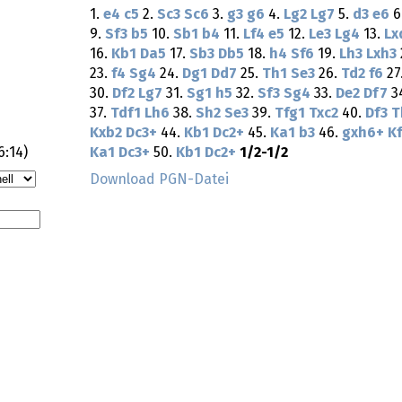
1.
e4
c5
2.
Sc3
Sc6
3.
g3
g6
4.
Lg2
Lg7
5.
d3
e6
6
9.
Sf3
b5
10.
Sb1
b4
11.
Lf4
e5
12.
Le3
Lg4
13.
Lx
16.
Kb1
Da5
17.
Sb3
Db5
18.
h4
Sf6
19.
Lh3
Lxh3
23.
f4
Sg4
24.
Dg1
Dd7
25.
Th1
Se3
26.
Td2
f6
27
30.
Df2
Lg7
31.
Sg1
h5
32.
Sf3
Sg4
33.
De2
Df7
3
37.
Tdf1
Lh6
38.
Sh2
Se3
39.
Tfg1
Txc2
40.
Df3
T
Kxb2
Dc3+
44.
Kb1
Dc2+
45.
Ka1
b3
46.
gxh6+
K
6:14
)
Ka1
Dc3+
50.
Kb1
Dc2+
1/2-1/2
Download PGN-Datei