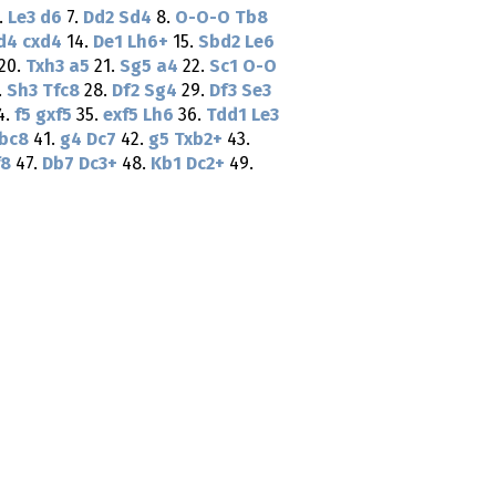
.
Le3
d6
7.
Dd2
Sd4
8.
O-O-O
Tb8
d4
cxd4
14.
De1
Lh6+
15.
Sbd2
Le6
20.
Txh3
a5
21.
Sg5
a4
22.
Sc1
O-O
.
Sh3
Tfc8
28.
Df2
Sg4
29.
Df3
Se3
4.
f5
gxf5
35.
exf5
Lh6
36.
Tdd1
Le3
bc8
41.
g4
Dc7
42.
g5
Txb2+
43.
f8
47.
Db7
Dc3+
48.
Kb1
Dc2+
49.