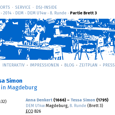
SORTS
SERVICE
DSJ-­INSIDE
2014
DEM
DEM U14w
8. Runde
Partie Brett 3
>
>
>
>
>
INTERAKTIV
IMPRESSIONEN
BLOG
ZEITPLAN
PRESS
ssa Simon
in Magdeburg
Anna Denkert
(1666) –
Tessa Simon
(1795)
:32
)
DEM U14w
Magdeburg,
8. Runde
(Brett 3)
ECO
B26