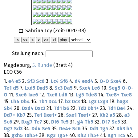
Sabrina Ley (Zeit:
00:13:38
)
Stellung nach:
Magdeburg,
5. Runde
(Brett 4)
ECO
C56
1.
e4
e5
2.
Sf3
Sc6
3.
Lc4
Sf6
4.
d4
exd4
5.
O-O
Sxe4
6.
Te1
d5
7.
Lxd5
Dxd5
8.
Sc3
Da5
9.
Sxe4
Le6
10.
Seg5
O-O-
O
11.
Sxe6
fxe6
12.
Txe6
Ld6
13.
Lg5
Tde8
14.
Txe8+
Txe8
15.
Lh4
Db4
16.
Tb1
Dc4
17.
b3
Dc3
18.
Lg3
Lxg3
19.
hxg3
Sb4
20.
Dxd4
Dxc2
21.
Td1
b6
22.
Td2
Db1+
23.
Td1
De4
24.
Dd7+
Kb7
25.
Te1
Dxe1+
26.
Sxe1
Txe1+
27.
Kh2
a5
28.
a3
Sc6
29.
Dxg7
Te7
30.
Df6
Te5
31.
g4
Tb5
32.
Df7
Se5
33.
Dg7
Sd3
34.
Dd4
Se5
35.
De4+
Sc6
36.
Dd3
Tg5
37.
Kh3
h5
38.
gxh5
Txh5+
39.
Kg3
Tg5+
40.
Kh2
Th5+
41.
Kg1
Tc5
42.