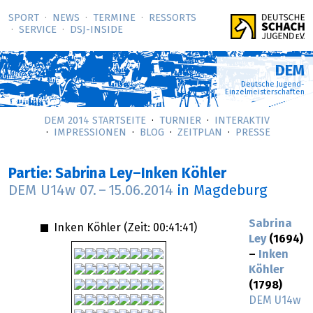
SPORT
NEWS
TERMINE
RESSORTS
SERVICE
DSJ-­INSIDE
DEM
Deutsche Jugend-
Einzelmeisterschaften
DEM 2014 STARTSEITE
TURNIER
INTERAKTIV
IMPRESSIONEN
BLOG
ZEITPLAN
PRESSE
Partie: Sabrina Ley–Inken Köhler
DEM U14w
07.
–
15.06.2014
in Magdeburg
Sabrina
Inken Köhler (Zeit:
00:41:41
)
Ley
(1694)
–
Inken
Köhler
(1798)
DEM U14w