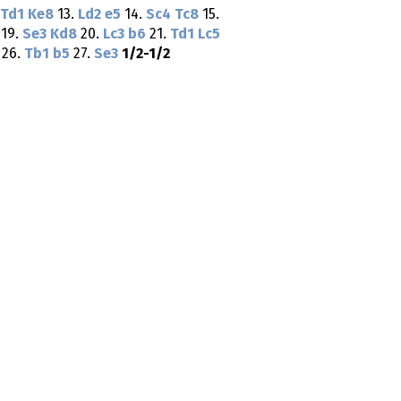
Td1
Ke8
13.
Ld2
e5
14.
Sc4
Tc8
15.
19.
Se3
Kd8
20.
Lc3
b6
21.
Td1
Lc5
26.
Tb1
b5
27.
Se3
1/2-1/2