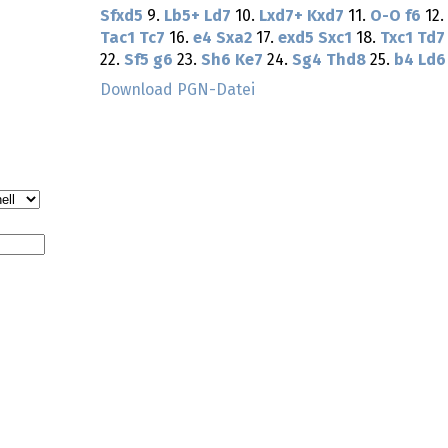
Sfxd5
9.
Lb5+
Ld7
10.
Lxd7+
Kxd7
11.
O-O
f6
12.
Tac1
Tc7
16.
e4
Sxa2
17.
exd5
Sxc1
18.
Txc1
Td7
22.
Sf5
g6
23.
Sh6
Ke7
24.
Sg4
Thd8
25.
b4
Ld6
Download PGN-Datei