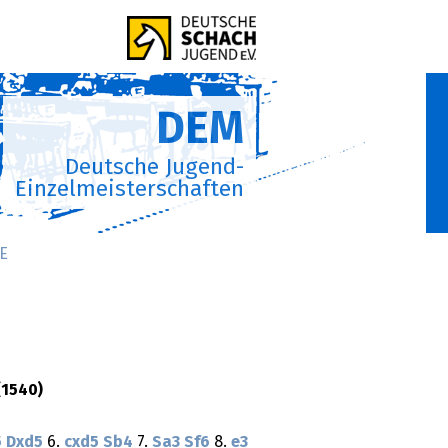
DEM
Deutsche Jugend-
Einzelmeisterschaften
E
1540)
5
Dxd5
6.
cxd5
Sb4
7.
Sa3
Sf6
8.
e3