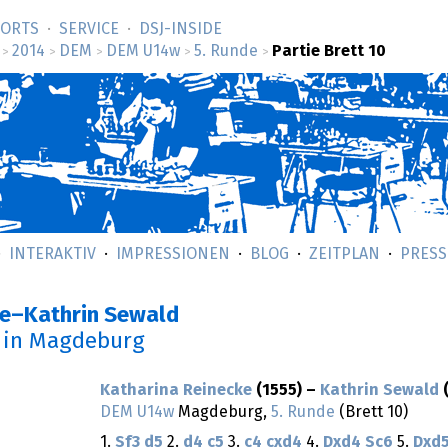
SORTS
SERVICE
DSJ-­INSIDE
2014
DEM
DEM U14w
5. Runde
Partie Brett 10
>
>
>
>
>
INTERAKTIV
IMPRESSIONEN
BLOG
ZEITPLAN
PRESS
ke–Kathrin Sewald
in Magdeburg
Katharina Reinecke
(1555) –
Kathrin Sewald
(
DEM U14w
Magdeburg,
5. Runde
(Brett 10)
1.
Sf3
d5
2.
d4
c5
3.
c4
cxd4
4.
Dxd4
Sc6
5.
Dxd