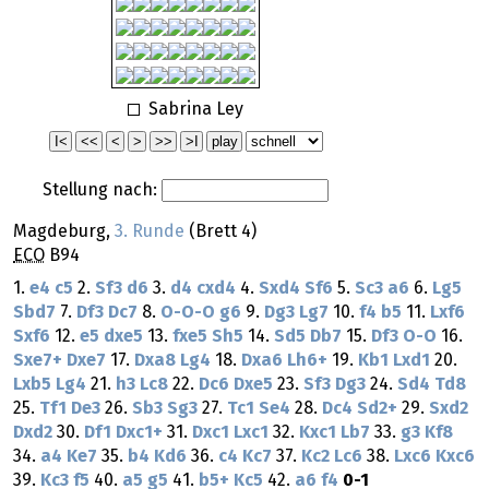
Sabrina Ley
Stellung nach:
Magdeburg,
3. Runde
(Brett 4)
ECO
B94
1.
e4
c5
2.
Sf3
d6
3.
d4
cxd4
4.
Sxd4
Sf6
5.
Sc3
a6
6.
Lg5
Sbd7
7.
Df3
Dc7
8.
O-O-O
g6
9.
Dg3
Lg7
10.
f4
b5
11.
Lxf6
Sxf6
12.
e5
dxe5
13.
fxe5
Sh5
14.
Sd5
Db7
15.
Df3
O-O
16.
Sxe7+
Dxe7
17.
Dxa8
Lg4
18.
Dxa6
Lh6+
19.
Kb1
Lxd1
20.
Lxb5
Lg4
21.
h3
Lc8
22.
Dc6
Dxe5
23.
Sf3
Dg3
24.
Sd4
Td8
25.
Tf1
De3
26.
Sb3
Sg3
27.
Tc1
Se4
28.
Dc4
Sd2+
29.
Sxd2
Dxd2
30.
Df1
Dxc1+
31.
Dxc1
Lxc1
32.
Kxc1
Lb7
33.
g3
Kf8
34.
a4
Ke7
35.
b4
Kd6
36.
c4
Kc7
37.
Kc2
Lc6
38.
Lxc6
Kxc6
39.
Kc3
f5
40.
a5
g5
41.
b5+
Kc5
42.
a6
f4
0-1