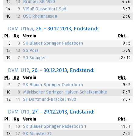
12
13
Brühler SK 1920
4 : 6
14
9
VfSuF Düsseldorf-Süd
3 : 7
18
12
OSC Rheinhausen
2 : 8
DVM U14w
,
26.
–
30.12.2013
, Endstand:
Pl.
Rg
Verein
Pkt.
3
3
SK Blauer Springer Paderborn
9 : 5
13
13
SG Porz
5 : 9
19
7
SG Solingen
2 : 12
DVM U12
,
26.
–
30.12.2013
, Endstand:
Pl.
Rg
Verein
Pkt.
5
7
SK Blauer Springer Paderborn
9 : 5
10
8
Märkischer Springer Halver-Schalksmühle
7 : 7
12
11
SF Dortmund-Brackel 1930
7 : 7
DVM U10
,
27.
–
29.12.2013
, Endstand:
Pl.
Rg
Verein
Pkt.
1
10
SK Blauer Springer Paderborn 1
11 : 1
13
27
SK Münster 32
7 : 5