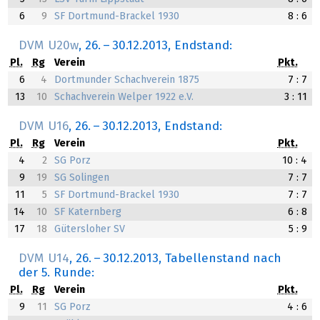
6
9
SF Dortmund-Brackel 1930
8 : 6
DVM U20w
,
26.
–
30.12.2013
, Endstand:
Pl.
Rg
Verein
Pkt.
6
4
Dortmunder Schachverein 1875
7 : 7
13
10
Schachverein Welper 1922 e.V.
3 : 11
DVM U16
,
26.
–
30.12.2013
, Endstand:
Pl.
Rg
Verein
Pkt.
4
2
SG Porz
10 : 4
9
19
SG Solingen
7 : 7
11
5
SF Dortmund-Brackel 1930
7 : 7
14
10
SF Katernberg
6 : 8
17
18
Gütersloher SV
5 : 9
DVM U14
,
26.
–
30.12.2013
, Tabellenstand nach
der 5. Runde:
Pl.
Rg
Verein
Pkt.
9
11
SG Porz
4 : 6