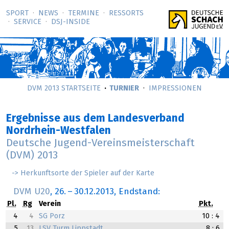
SPORT
NEWS
TERMINE
RESSORTS
SERVICE
DSJ-­INSIDE
DVM 2013 STARTSEITE
TURNIER
IMPRESSIONEN
Ergebnisse aus dem Landesverband
Nordrhein-Westfalen
Deutsche Jugend-Vereinsmeisterschaft
(DVM) 2013
-> Herkunftsorte der Spieler auf der Karte
DVM U20
,
26.
–
30.12.2013
, Endstand:
Pl.
Rg
Verein
Pkt.
4
4
SG Porz
10 : 4
5
13
LSV Turm Lippstadt
8 : 6