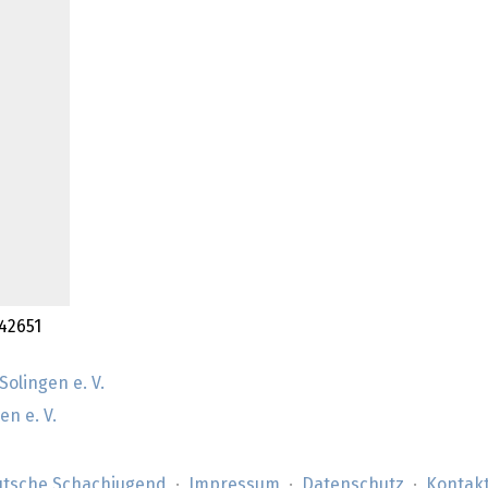
 42651
Solingen e. V.
n e. V.
tsche Schachjugend
Impressum
Datenschutz
Kontak