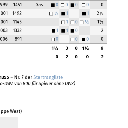
1999
1451
Gast
0
0
0
0
0
2001
1492
½
1
1
2½
2001
1145
1
0
½
1½
2003
1332
1
1
0
2
2006
891
0
0
0
0
1½
3
0
1½
6
0
2
0
0
2
1355
– Nr. 7 der
Startrangliste
do-DWZ von 800 für Spieler ohne DWZ)
uppe West)