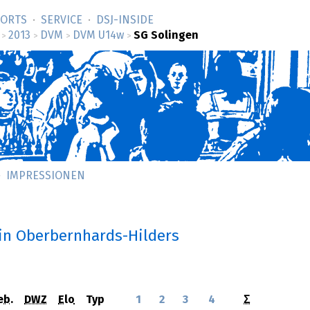
SORTS
SERVICE
DSJ-­INSIDE
2013
DVM
DVM U14w
SG Solingen
>
>
>
>
IMPRESSIONEN
in Oberbernhards-Hilders
eb.
DWZ
Elo
Typ
1
2
3
4
Σ