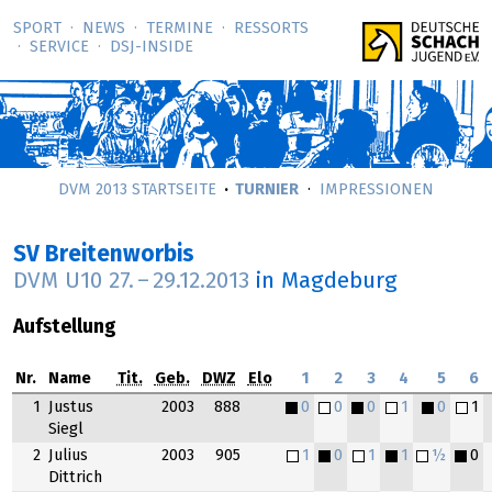
SPORT
NEWS
TERMINE
RESSORTS
SERVICE
DSJ-­INSIDE
DVM 2013 STARTSEITE
TURNIER
IMPRESSIONEN
SV Breitenworbis
DVM U10
27.
–
29.12.2013
in Magdeburg
Aufstellung
Nr.
Name
Tit.
Geb.
DWZ
Elo
1
2
3
4
5
6
1
Justus
2003
888
0
0
0
1
0
1
Siegl
2
Julius
2003
905
1
0
1
1
½
0
Dittrich