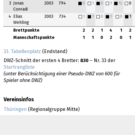
3
Jonas
2003
794
0
1
0
1
½
0
Conradi
4
Elias
2003
734
1
1
0
1
0
1
Wehling
Brettpunkte
2
2
1
4
1
2
Mannschaftspunkte
1
1
0
2
0
1
33. Tabellenplatz
(Endstand)
DWZ-Schnitt der ersten 4 Bretter:
830
– Nr. 33 der
Startrangliste
(unter Berücksichtigung einer Pseudo-DWZ von 600 für
Spieler ohne DWZ)
Vereinsinfos
Thüringen
(Regionalgruppe Mitte)