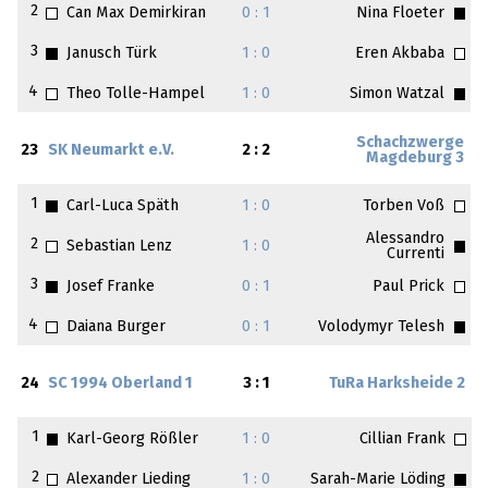
2
Can Max Demirkiran
0 : 1
Nina Floeter
3
Janusch Türk
1 : 0
Eren Akbaba
4
Theo Tolle-Hampel
1 : 0
Simon Watzal
Schachzwerge
23
SK Neumarkt e.V.
2 : 2
Magdeburg 3
1
Carl-Luca Späth
1 : 0
Torben Voß
Alessandro
2
Sebastian Lenz
1 : 0
Currenti
3
Josef Franke
0 : 1
Paul Prick
4
Daiana Burger
0 : 1
Volodymyr Telesh
24
SC 1994 Oberland 1
3 : 1
TuRa Harksheide 2
1
Karl-Georg Rößler
1 : 0
Cillian Frank
2
Alexander Lieding
1 : 0
Sarah-Marie Löding