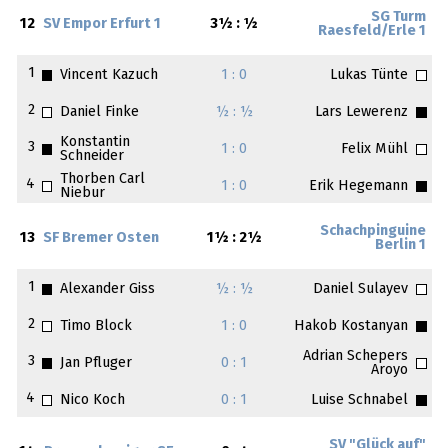
SG Turm
12
SV Empor Erfurt 1
3½ : ½
Raesfeld/Erle 1
1
Vincent Kazuch
1 : 0
Lukas Tünte
2
Daniel Finke
½ : ½
Lars Lewerenz
Konstantin
3
1 : 0
Felix Mühl
Schneider
Thorben Carl
4
1 : 0
Erik Hegemann
Niebur
Schachpinguine
13
SF Bremer Osten
1½ : 2½
Berlin 1
1
Alexander Giss
½ : ½
Daniel Sulayev
2
Timo Block
1 : 0
Hakob Kostanyan
Adrian Schepers
3
Jan Pfluger
0 : 1
Aroyo
4
Nico Koch
0 : 1
Luise Schnabel
SV "Glück auf"