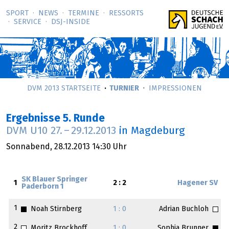
SPORT
NEWS
TERMINE
RESSORTS
SERVICE
DSJ-­INSIDE
DVM 2013 STARTSEITE
TURNIER
IMPRESSIONEN
Ergebnisse 5. Runde
DVM U10
27.
–
29.12.2013
in Magdeburg
Sonnabend,
28.12.2013
14:30 Uhr
SK Blauer Springer
1
2 : 2
Hagener SV
Paderborn 1
1
Noah Stirnberg
1 : 0
Adrian Buchloh
2
Moritz Brockhoff
1 : 0
Sophia Brunner