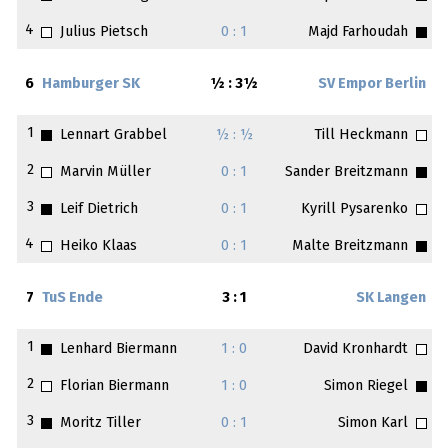
4
Julius Pietsch
0 : 1
Majd Farhoudah
6
Hamburger SK
½ : 3½
SV Empor Berlin
1
Lennart Grabbel
½ : ½
Till Heckmann
2
Marvin Müller
0 : 1
Sander Breitzmann
3
Leif Dietrich
0 : 1
Kyrill Pysarenko
4
Heiko Klaas
0 : 1
Malte Breitzmann
7
TuS Ende
3 : 1
SK Langen
1
Lenhard Biermann
1 : 0
David Kronhardt
2
Florian Biermann
1 : 0
Simon Riegel
3
Moritz Tiller
0 : 1
Simon Karl