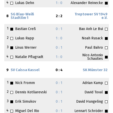
4
Lukas Dehn
1 : 0
Alexander Reinecke
SG Blau-Weiß
Treptower SV 1949
8
2 : 2
Stadtilm 1
e.V.
1
Bastian Creß
0 : 1
Bao Anh Le Bui
2
Lukas Rapp
1 : 0
Noah Rusack
3
Linus Werner
0 : 1
Paul Bahro
Nico Antonio
4
Natalie Pflugradt
1 : 0
Schauties
9
SV Caissa Kassel
0 : 4
SK Münster 32
1
Nick Fromm
0 : 1
Adrian Kamp
2
Dennis Kotliarevski
0 : 1
David Toval
3
Erik Simukov
0 : 1
David Hungeling
4
Miguel Del Rio
0 : 1
Lennart Schröder