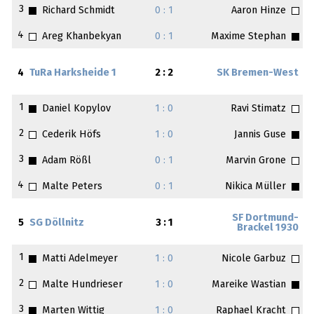
3
Richard Schmidt
0 : 1
Aaron Hinze
4
Areg Khanbekyan
0 : 1
Maxime Stephan
4
TuRa Harksheide 1
2 : 2
SK Bremen-West
1
Daniel Kopylov
1 : 0
Ravi Stimatz
2
Cederik Höfs
1 : 0
Jannis Guse
3
Adam Rößl
0 : 1
Marvin Grone
4
Malte Peters
0 : 1
Nikica Müller
SF Dortmund-
5
SG Döllnitz
3 : 1
Brackel 1930
1
Matti Adelmeyer
1 : 0
Nicole Garbuz
2
Malte Hundrieser
1 : 0
Mareike Wastian
3
Marten Wittig
1 : 0
Raphael Kracht