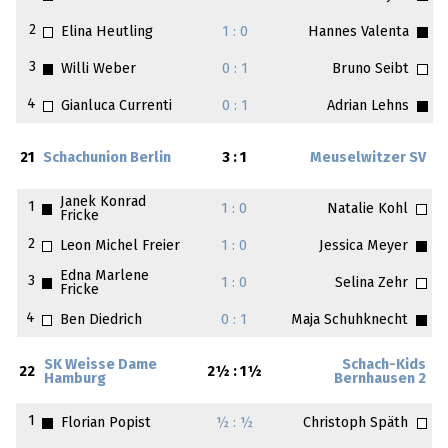
2
Elina Heutling
1 : 0
Hannes Valenta
3
Willi Weber
0 : 1
Bruno Seibt
4
Gianluca Currenti
0 : 1
Adrian Lehns
21
Schachunion Berlin
3 : 1
Meuselwitzer SV
Janek Konrad
1
1 : 0
Natalie Kohl
Fricke
2
Leon Michel Freier
1 : 0
Jessica Meyer
Edna Marlene
3
1 : 0
Selina Zehr
Fricke
4
Ben Diedrich
0 : 1
Maja Schuhknecht
SK Weisse Dame
Schach-Kids
22
2½ : 1½
Hamburg
Bernhausen 2
1
Florian Popist
½ : ½
Christoph Späth