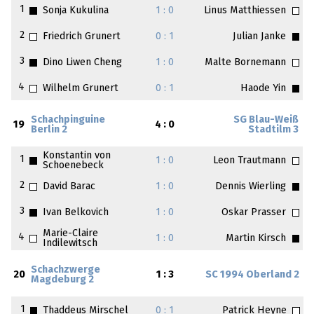
1
Sonja Kukulina
1 : 0
Linus Matthiessen
2
Friedrich Grunert
0 : 1
Julian Janke
3
Dino Liwen Cheng
1 : 0
Malte Bornemann
4
Wilhelm Grunert
0 : 1
Haode Yin
Schachpinguine
SG Blau-Weiß
19
4 : 0
Berlin 2
Stadtilm 3
Konstantin von
1
1 : 0
Leon Trautmann
Schoenebeck
2
David Barac
1 : 0
Dennis Wierling
3
Ivan Belkovich
1 : 0
Oskar Prasser
Marie-Claire
4
1 : 0
Martin Kirsch
Indilewitsch
Schachzwerge
20
1 : 3
SC 1994 Oberland 2
Magdeburg 2
1
Thaddeus Mirschel
0 : 1
Patrick Heyne