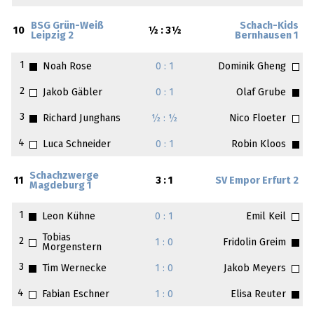
BSG Grün-Weiß
Schach-Kids
10
½ : 3½
Leipzig 2
Bernhausen 1
1
Noah Rose
0 : 1
Dominik Gheng
2
Jakob Gäbler
0 : 1
Olaf Grube
3
Richard Junghans
½ : ½
Nico Floeter
4
Luca Schneider
0 : 1
Robin Kloos
Schachzwerge
11
3 : 1
SV Empor Erfurt 2
Magdeburg 1
1
Leon Kühne
0 : 1
Emil Keil
Tobias
2
1 : 0
Fridolin Greim
Morgenstern
3
Tim Wernecke
1 : 0
Jakob Meyers
4
Fabian Eschner
1 : 0
Elisa Reuter