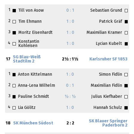
1
Till von Asow
0 : 1
Sebastian Grund
2
Tim Ehmann
1 : 0
Patrick Gräf
3
Moritz Eisenhardt
1 : 0
Maximilian Kramer
Konstantin
4
1 : 0
Lycian Kubelt
Kohleisen
SG Blau-Weiß
17
2½ : 1½
Karlsruher SF 1853
Stadtilm 2
1
Anton Kittelmann
1 : 0
Simon Fidlin
2
Anna-Lena Wilhelm
0 : 1
Maximilian Fidlin
3
Pauline Schmidt
½ : ½
Julius Kiefhaber
4
Lia Gölitz
1 : 0
Hannah Schulz
SK Blauer Springer
18
SK München Südost
2 : 2
Paderborn 2