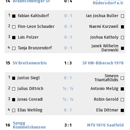
14
Braunschweiger SF
0 : 4
Rüdersdorf e.V.
1
Fabian Kahlsdorf
0 : 1
Ian Joshua Buller
2
Finn-Leon Schauder
0 : 1
Naemi Kurzweil
3
Luis Polzer
0 : 1
Joshua Katholy
Janek Wilhelm
4
Tanja Brunzendorf
0 : 1
Darowski
15
SV Breitenworbis
1 : 3
SF HN-Biberach 1978
Simeon
1
Justus Siegl
0 : 1
Triantafillidis
2
Julius Dittrich
½ : ½
Antonio Melzig
3
Jonas Conradi
½ : ½
Robin Gerold
4
Elias Wehling
0 : 1
Elia Dittmar
Spvgg
16
3 : 1
MTV 1876 Saalfeld
Rommelshausen