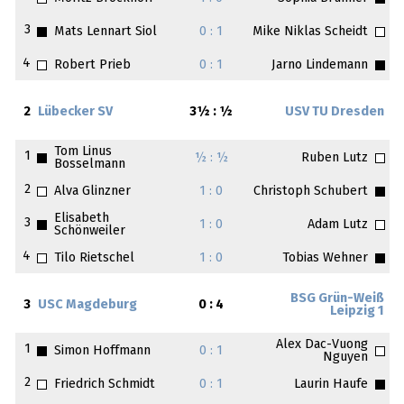
3
Mats Lennart Siol
0 : 1
Mike Niklas Scheidt
4
Robert Prieb
0 : 1
Jarno Lindemann
2
Lübecker SV
3½ : ½
USV TU Dresden
Tom Linus
1
½ : ½
Ruben Lutz
Bosselmann
2
Alva Glinzner
1 : 0
Christoph Schubert
Elisabeth
3
1 : 0
Adam Lutz
Schönweiler
4
Tilo Rietschel
1 : 0
Tobias Wehner
BSG Grün-Weiß
3
USC Magdeburg
0 : 4
Leipzig 1
Alex Dac-Vuong
1
Simon Hoffmann
0 : 1
Nguyen
2
Friedrich Schmidt
0 : 1
Laurin Haufe