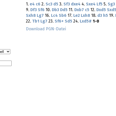
1.
e4
c6
2.
Sc3
d5
3.
Sf3
dxe4
4.
Sxe4
Lf5
5.
Sg3
9.
Df3
Sf6
10.
Db3
Dd5
11.
Dxb7
c5
12.
Dxd5
Sxd
Sxh8
Lg7
16.
Lc4
Sb6
17.
Le2
Lxh8
18.
d3
h5
19.
22.
Tb1
Lg7
23.
Sf6+
Sd5
24.
Lxd5#
1-0
Download PGN-Datei