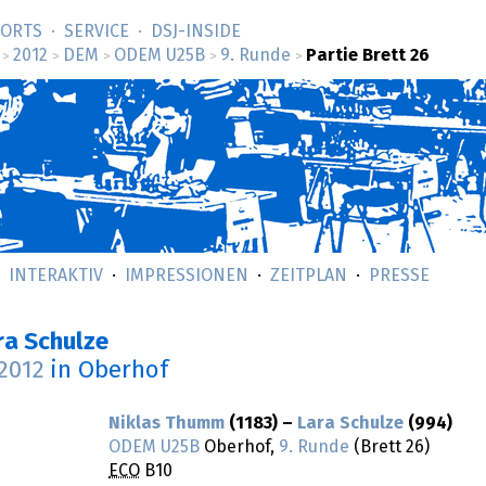
SORTS
SERVICE
DSJ-­INSIDE
2012
DEM
ODEM U25B
9. Runde
Partie Brett 26
>
>
>
>
>
INTERAKTIV
IMPRESSIONEN
ZEITPLAN
PRESSE
ra Schulze
.2012
in Oberhof
Niklas Thumm
(1183) –
Lara Schulze
(994)
ODEM U25B
Oberhof,
9. Runde
(Brett 26)
ECO
B10