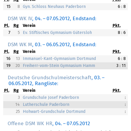
15
8
Gyn. Schloss Neuhaus Paderborn
6 : 8
DSM WK IV
,
04.
–
07.05.2012
, Endstand:
Pl.
Rg
Verein
Pkt.
7
5
Ev. Stiftisches Gymnasium Gütersloh
8 : 6
DSM WK M
,
03.
–
06.05.2012
, Endstand:
Pl.
Rg
Verein
Pkt.
16
13
Immanuel-Kant-Gymnasium Dortmund
6 : 8
19
20
Freiherr-vom-Stein Gymnasium Hamm
3 : 11
Deutsche Grundschulmeisterschaft
,
03.
–
06.05.2012
, Rangliste:
Pl.
Rg
Verein
Pkt.
3
Grundschule Josef Paderborn
:
14
Lutherschule Paderborn
:
25
Hohwart-Grundschule Dortmund
:
Offene DSM WK HR
,
04.
–
07.05.2012