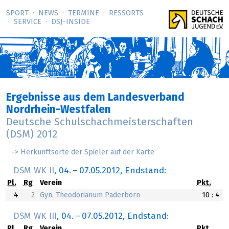
SPORT
NEWS
TERMINE
RESSORTS
SERVICE
DSJ-­INSIDE
Ergebnisse aus dem Landesverband
Nordrhein-Westfalen
Deutsche Schulschachmeisterschaften
(DSM) 2012
-> Herkunftsorte der Spieler auf der Karte
DSM WK II
,
04.
–
07.05.2012
, Endstand:
Pl.
Rg
Verein
Pkt.
4
2
Gyn. Theodorianum Paderborn
10 : 4
DSM WK III
,
04.
–
07.05.2012
, Endstand:
Pl.
Rg
Verein
Pkt.