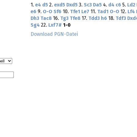
1.
e4
d5
2.
exd5
Dxd5
3.
Sc3
Da5
4.
d4
c6
5.
Ld2
e6
9.
O-O
Sf6
10.
Tfe1
Le7
11.
Tad1
O-O
12.
Lf4
Dh3
Tac8
16.
Tg3
Tfe8
17.
Tdd3
h6
18.
Tdf3
Dxd
Sg4
22.
Lxf7#
1-0
Download PGN-Datei