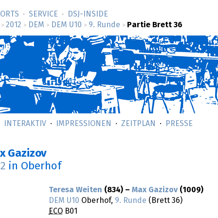
SORTS
SERVICE
DSJ-­INSIDE
2012
DEM
DEM U10
9. Runde
Partie Brett 36
>
>
>
>
>
INTERAKTIV
IMPRESSIONEN
ZEITPLAN
PRESSE
x Gazizov
12
in Oberhof
Teresa Weiten
(834) –
Max Gazizov
(1009)
DEM U10
Oberhof,
9. Runde
(Brett 36)
ECO
B01