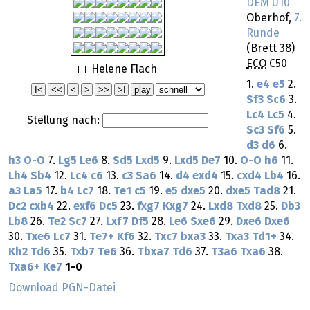
DEM U10
Oberhof,
7.
Runde
(Brett 38)
ECO
C50
Helene Flach
1.
e4
e5
2.
Sf3
Sc6
3.
Lc4
Lc5
4.
Stellung nach:
Sc3
Sf6
5.
d3
d6
6.
h3
O-O
7.
Lg5
Le6
8.
Sd5
Lxd5
9.
Lxd5
De7
10.
O-O
h6
11.
Lh4
Sb4
12.
Lc4
c6
13.
c3
Sa6
14.
d4
exd4
15.
cxd4
Lb4
16.
a3
La5
17.
b4
Lc7
18.
Te1
c5
19.
e5
dxe5
20.
dxe5
Tad8
21.
Dc2
cxb4
22.
exf6
Dc5
23.
fxg7
Kxg7
24.
Lxd8
Txd8
25.
Db3
Lb8
26.
Te2
Sc7
27.
Lxf7
Df5
28.
Le6
Sxe6
29.
Dxe6
Dxe6
30.
Txe6
Lc7
31.
Te7+
Kf6
32.
Txc7
bxa3
33.
Txa3
Td1+
34.
Kh2
Td6
35.
Txb7
Te6
36.
Tbxa7
Td6
37.
T3a6
Txa6
38.
Txa6+
Ke7
1-0
Download PGN-Datei